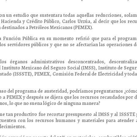
on un estudio que sustentara todas aquellas reducciones, sola
e Hacienda y Crédito Público, Carlos Urzúa, al decir que los rec
 destinados a Petróleos Mexicanos (PEMEX).
e la Función Pública en su momento refirió que para el progra
os servidores públicos y que no se afectarían las operaciones d
os órganos administrativos desconcentrados, descentraliza
 el Instituto Mexicano del Seguro Social (IMSS), Instituto de Segu
 Estado (ISSSTE), PEMEX, Comisión Federal de Electricidad y toda
acaso del programa de austeridad, podríamos preguntarnos ¿cóm
to a PEMEX y después se dijera que los recursos recaudados por 
anos, lo que no suena lógico de ninguna manera?
que tan productivo fue recortar presupuesto al IMSS y al ISSSTE
cuenten con los recursos humanos y materiales para atender a
lecimientos.