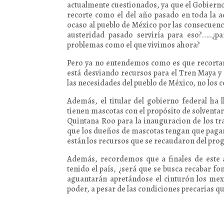
actualmente cuestionados, ya que el Gobiern
recorte como el del año pasado en toda la ad
ocaso al pueblo de México por las consecuenc
austeridad pasado serviría para eso?…..¿p
problemas como el que vivimos ahora?
Pero ya no entendemos como es que recortará
está desviando recursos para el Tren Maya y 
las necesidades del pueblo de México, no los
Además, el titular del gobierno federal ha
tienen mascotas con el propósito de solventa
Quintana Roo para la inauguracion de los tr
que los dueños de mascotas tengan que pagar 
están los recursos que se recaudaron del prog
Además, recordemos que a finales de este 
tenido el país, ¿será que se busca recabar f
aguantarán apretándose el cinturón los mexi
poder, a pesar de las condiciones precarias qu