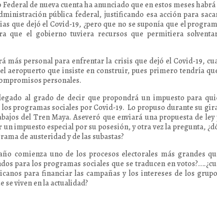
o Federal de nueva cuenta ha anunciado que en estos meses habrá
ministración pública federal, justificando esa acción para saca
ias que dejó el Covid-19, ¿pero que no se suponía que el progra
ara que el gobierno tuviera recursos que permitiera solventa
 más personal para enfrentar la crisis que dejó el Covid-19, c
el aeropuerto que insiste en construir, pues primero tendría qu
 compromisos personales.
 llegado al grado de decir que propondrá un impuesto para qu
r los programas sociales por Covid-19. Lo propuso durante su gir
abajos del Tren Maya. Aseveró que enviará una propuesta de ley
un impuesto especial por su posesión, y otra vez la pregunta, ¿
rama de austeridad y de las subastas?
año comienza uno de los procesos electorales más grandes qu
ondos para los programas sociales que se traducen en votos?….¿c
canos para financiar las campañas y los intereses de los grup
e se viven en la actualidad?