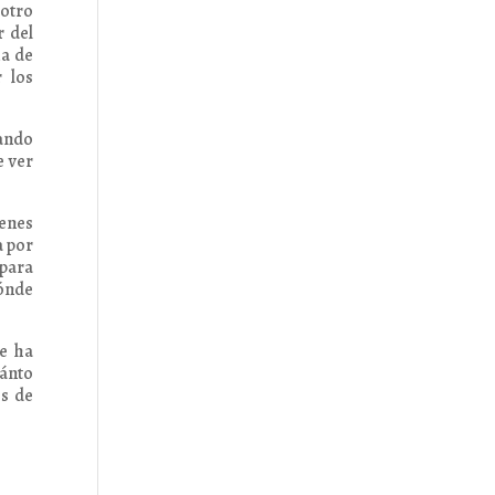
 otro
r del
ma de
r los
uando
e ver
ienes
a por
 para
dónde
e ha
uánto
os de