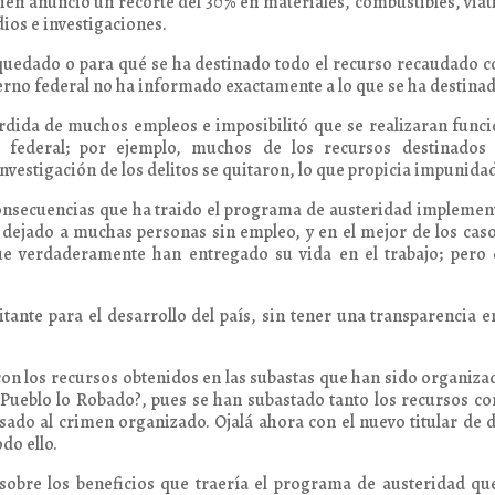
én anunció un recorte del 30% en materiales, combustibles, viát
dios e investigaciones.
uedado o para qué se ha destinado todo el recurso recaudado c
erno federal no ha informado exactamente a lo que se ha destinad
rdida de muchos empleos e imposibilitó que se realizaran func
a federal; por ejemplo, muchos de los recursos destinados 
investigación de los delitos se quitaron, lo que propicia impunida
consecuencias que ha traido el programa de austeridad impleme
 dejado a muchas personas sin empleo, y en el mejor de los cas
ue verdaderamente han entregado su vida en el trabajo; pero 
ante para el desarrollo del país, sin tener una transparencia e
con los recursos obtenidos en las subastas que han sido organiza
l Pueblo lo Robado?, pues se han subastado tanto los recursos co
sado al crimen organizado. Ojalá ahora con el nuevo titular de 
do ello.
sobre los beneficios que traería el programa de austeridad q