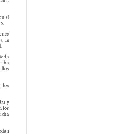
icos,
on el
o.
iones
a la
d.
ntado
os ha
ellos
n los
das y
n los
dicha
uedan