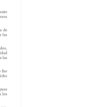
mente
ursos
ma de
e las
dos,
ridad
s las
o fue
dicho
 pues
 los