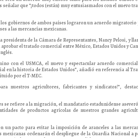
as señalar que “¡todos (están) muy entusiasmados con el nuevo tr
ue los gobiernos de ambos países lograron un acuerdo migratorio
nses a las mercancías mexicanas.
la presidenta de la Cámara de Representantes, Nancy Pelosi, y ll
a aprobar el tratado comercial entre México, Estados Unidos y Ca
nglés.
amino con el USMCA, el nuevo y espectacular acuerdo comercia
l en la historia de Estados Unidos”, añadió en referencia al Tr
ituido por el T-MEC.
ara nuestros agricultores, fabricantes y sindicatos!”, desta
rnes se refiere a la migración, el mandatario estadunidense asever
tidades de productos agrícolas de nuestros grandes agricult
n un pacto para evitar la imposición de aranceles a las merca
s mexicanas ordenarán el despliegue de la Guardia Nacional a p