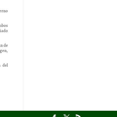
ierno
ambos
ciado
an de
igen,
 del