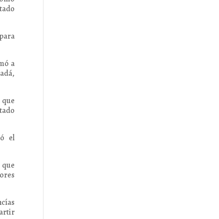
atado
 para
amó a
nadá,
l que
atado
có el
ó que
ores
ncías
artir