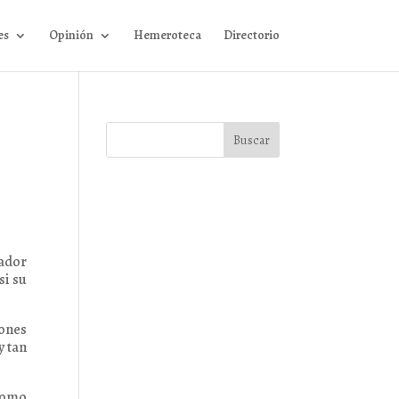
es
Opinión
Hemeroteca
Directorio
ador
si su
iones
y tan
 como