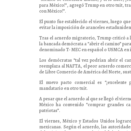
para México!”, agregó Trump en otro tuit, tr
con México!”.
El punto fue establecido el viernes, luego q
evitar la imposición de aranceles estadunide
Tras el acuerdo migratorio, Trump criticó a 
la bancada demócrata a “abrir el camino” par
denominado T- MEC en español o USMCA en i
Los demócratas “tal vez podrían abrir el c
reemplaza al NAFTA, el peor acuerdo comercia
de Libre Comercio de América del Norte, sust
El nuevo pacto comercial es “¡excelente p
mandatario en otro tuit.
A pesar que el acuerdo al que se llegó el vie
México ha convenido “comprar grandes can
patriotas”.
El viernes, México y Estados Unidos lograro
mexicanas. Según el acuerdo, las autoridade