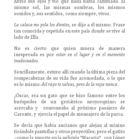
Abrió sus ojos y vio que nada había cambiado. El
mismo sol, las mismas sombras, los mismos
sonidos y, sus sentidos, como siempre, vivos.
La calaca me pela los dientes,
se dijo a él mismo. Frase
tan conocida y repetida en este país donde se vive al
lado de Ella.
No es cierto que quien muera de manera
inesperada es por
estar en el lugar y en el momento
inadecuados
.
Sencillamente, estuvo allí cuando la última pieza del
rompecabezas de su vida fue acomodada, o lo que
es lo mismo:
del rayo te salvas, pero de la raya nunca
.
¿Óscar, era un gato que se hizo famoso entre los
huéspedes de un geriátrico neoyorquino; se
acercaba y ronroneaba al próximo pasajero de
Caronte, y ejercía el papel de mensajero de la parca.
Se decía que había ancianos que alejan al minino
tirándole pantuflas y otros proyectiles; pero el gatito
–como la muerte en la película “Macario”, con López