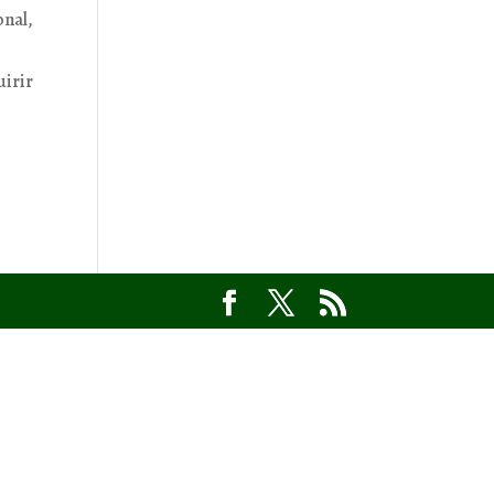
onal,
uirir