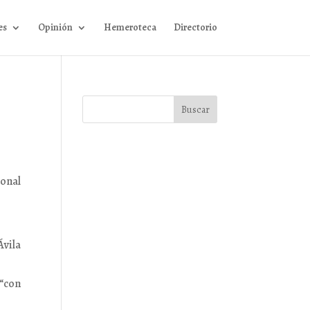
es
Opinión
Hemeroteca
Directorio
ional
Ávila
 “con