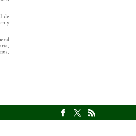
al de
ico y
neral
aria,
inos,