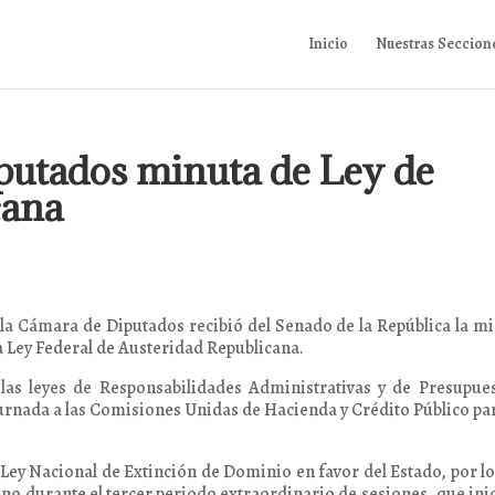
Inicio
Nuestras Seccion
putados minuta de Ley de
cana
e la Cámara de Diputados recibió del Senado de la República la m
la Ley Federal de Austeridad Republicana.
 las leyes de Responsabilidades Administrativas y de Presupue
urnada a las Comisiones Unidas de Hacienda y Crédito Público pa
 Ley Nacional de Extinción de Dominio en favor del Estado, por l
no durante el tercer periodo extraordinario de sesiones, que inic