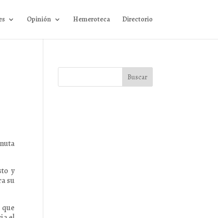
es
Opinión
Hemeroteca
Directorio
inuta
sto y
ra su
o que
ia el