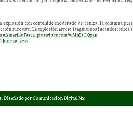
ia sobre el volcán, por lo que las autoridades exhortaron a res
 una explosión con contenido moderado de ceniza, la columna pre
ección suroeste. La explosión arrojo fragmentos incandescentes 
en
#AmarilloFase2
.
pic.twitter.com/wMnE1GQxan
X)
June 29, 2019
os. Diseñado por Comunicación Digital Mx