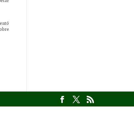
petar
sentó
sobre