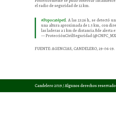
Posteriormente se pudo observar incandescenc
el radio de seguridad de 12 km.
#Popocatépetl
. A las 23:26 h, se detectó
una altura aproximada de 1.5 km, con dir
las laderas a 1 km de distancia.🚦de alerta 
— ProtecciónCivilSeguridad (@CNPC_M
FUENTE: AGENCIAS, CANDELERO, 29-06-19.
Candelero 2019 / Algunos derechos reservad