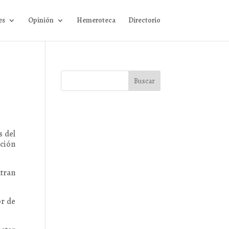
es
Opinión
Hemeroteca
Directorio
s del
cción
ntran
or de