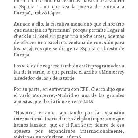
no solamente con una aerolínea para volar a Madrid
o España si no que sea la puerta de entrada a
Europa”, indicó López.
Aunado a ello, la ejecutiva mencionó que el horario
que manejan es “premium” porque permite llegar al
check in al hotel sin pagar una noche antes, además
de ofrecer una excelente ventana de conexión para
los pasajeros que se dirigen a España o el resto de
Europa.
Los vuelos de regreso también están programados a
la 1 de la tarde, lo que permite el arribo a Monterrey
alrededor de las 5 de la tarde.
Por su parte, en entrevista con EFE, Cierco dijo que
el vuelo Monterrey-Madrid es una de las grandes
apuestas que Iberia tiene en este 2026.
“Nosotros estamos apostando por la expansión
internacional. Iberia dentro del plan importante que
hemos lanzado, que es el Plan 2030; dentro de esa
apuesta por expandirnos internacionalmente,
México es un país clave”, afirmó.