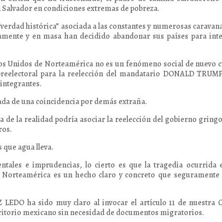
an Salvador en condiciones extremas de pobreza.
 “verdad histórica” asociada a las constantes y numerosas caravan
mente y en masa han decidido abandonar sus países para inte
dos Unidos de Norteamérica no es un fenómeno social de nuevo 
preelectoral para la reelección del mandatario DONALD TRUMP,
integrantes.
vada de una coincidencia por demás extraña.
 de la realidad podría asociar la reelección del gobierno gring
ros.
s que agua lleva.
tales e imprudencias, lo cierto es que la tragedia ocurrida 
e Norteamérica es un hecho claro y concreto que seguramente 
LEDO ha sido muy claro al invocar el artículo 11 de nuestra 
territorio mexicano sin necesidad de documentos migratorios.