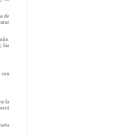
as de
ntar
cuño.
 las
o con
en la
será
Carta