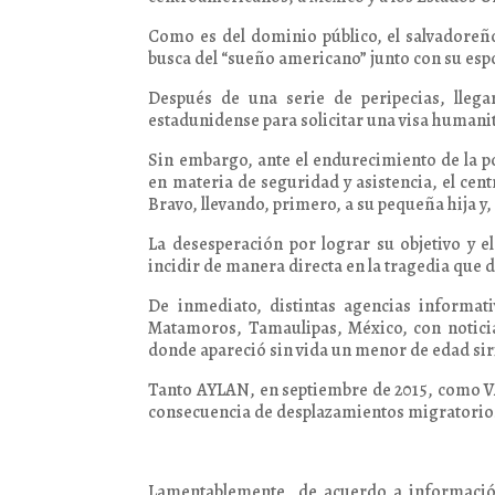
Como es del dominio público, el salvador
busca del “sueño americano” junto con su esp
Después de una serie de peripecias, lleg
estadunidense para solicitar una visa humanit
Sin embargo, ante el endurecimiento de la p
en materia de seguridad y asistencia, el cent
Bravo, llevando, primero, a su pequeña hija y
La desesperación por lograr su objetivo y e
incidir de manera directa en la tragedia que d
De inmediato, distintas agencias informat
Matamoros, Tamaulipas, México, con notici
donde apareció sin vida un menor de edad s
Tanto AYLAN, en septiembre de 2015, como V
consecuencia de desplazamientos migratorios
Lamentablemente, de acuerdo a información