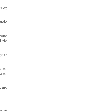
s en
uelo
icano
l río
 para
vo en
ía en
 como
 y su