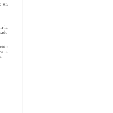
io un
ir la
acado
ción
a la
s.