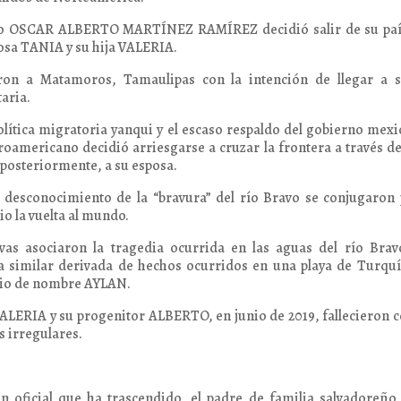
eño OSCAR ALBERTO MARTÍNEZ RAMÍREZ decidió salir de su paí
osa TANIA y su hija VALERIA.
aron a Matamoros, Tamaulipas con la intención de llegar a s
aria.
olítica migratoria yanqui y el escaso respaldo del gobierno mex
roamericano decidió arriesgarse a cruzar la frontera a través de
, posteriormente, a su esposa.
l desconocimiento de la “bravura” del río Bravo se conjugaron
io la vuelta al mundo.
ivas asociaron la tragedia ocurrida en las aguas del río Bra
a similar derivada de hechos ocurridos en una playa de Turqu
irio de nombre AYLAN.
ALERIA y su progenitor ALBERTO, en junio de 2019, fallecieron
 irregulares.
 oficial que ha trascendido, el padre de familia salvadoreño