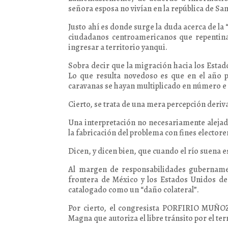
señora esposa no vivían en la república de S
Justo ahí es donde surge la duda acerca de la
ciudadanos centroamericanos que repentina
ingresar a territorio yanqui.
Sobra decir que la migración hacia los Esta
Lo que resulta novedoso es que en el año 
caravanas se hayan multiplicado en número e 
Cierto, se trata de una mera percepción deri
Una interpretación no necesariamente alejada
la fabricación del problema con fines electore
Dicen, y dicen bien, que cuando el río suena e
Al margen de responsabilidades gubernamen
frontera de México y los Estados Unidos d
catalogado como un “daño colateral”.
Por cierto, el congresista PORFIRIO MUÑOZ 
Magna que autoriza el libre tránsito por el 