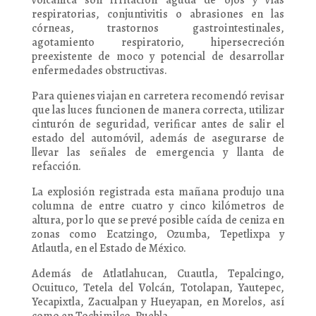
volcánica son irritación aguda de ojos y vías
respiratorias, conjuntivitis o abrasiones en las
córneas, trastornos gastrointestinales,
agotamiento respiratorio, hipersecreción
preexistente de moco y potencial de desarrollar
enfermedades obstructivas.
Para quienes viajan en carretera recomendó revisar
que las luces funcionen de manera correcta, utilizar
cinturón de seguridad, verificar antes de salir el
estado del automóvil, además de asegurarse de
llevar las señales de emergencia y llanta de
refacción.
La explosión registrada esta mañana produjo una
columna de entre cuatro y cinco kilómetros de
altura, por lo que se prevé posible caída de ceniza en
zonas como Ecatzingo, Ozumba, Tepetlixpa y
Atlautla, en el Estado de México.
Además de Atlatlahucan, Cuautla, Tepalcingo,
Ocuituco, Tetela del Volcán, Totolapan, Yautepec,
Yecapixtla, Zacualpan y Hueyapan, en Morelos, así