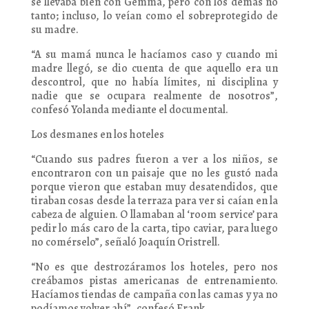
se llevaba bien con Gemma, pero con los demás no
tanto; incluso, lo veían como el sobreprotegido de
su madre.
“A su mamá nunca le hacíamos caso y cuando mi
madre llegó, se dio cuenta de que aquello era un
descontrol, que no había límites, ni disciplina y
nadie que se ocupara realmente de nosotros”,
confesó Yolanda mediante el documental.
Los desmanes en los hoteles
“Cuando sus padres fueron a ver a los niños, se
encontraron con un paisaje que no les gustó nada
porque vieron que estaban muy desatendidos, que
tiraban cosas desde la terraza para ver si caían en la
cabeza de alguien. O llamaban al ‘room service’ para
pedir lo más caro de la carta, tipo caviar, para luego
no comérselo”, señaló Joaquín Oristrell.
“No es que destrozáramos los hoteles, pero nos
creábamos pistas americanas de entrenamiento.
Hacíamos tiendas de campaña con las camas y ya no
podíamos volver ahí”, confesó Frank.