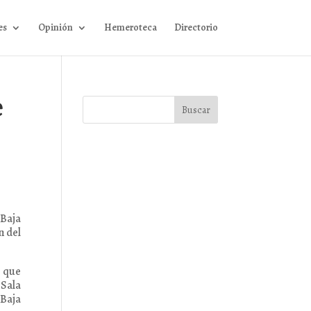
es
Opinión
Hemeroteca
Directorio
e
 Baja
n del
 que
 Sala
 Baja