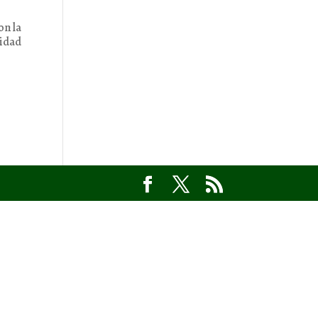
on la
ridad