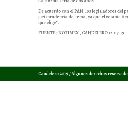
California sería de dos años.
De acuerdo con el PAN, los legisladores del p
jurisprudencia del tema, ya que el votante ti
que elige”.
FUENTE ; NOTIMEX , CANDELERO 12-07-19
Candelero 2019 / Algunos derechos reservad