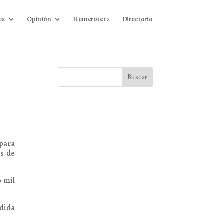
es
Opinión
Hemeroteca
Directorio
 para
es de
0 mil
edida
.