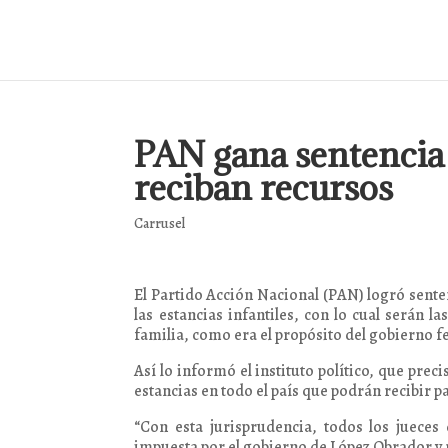
PAN gana sentencia 
reciban recursos
Carrusel
El Partido Acción Nacional (PAN) logró senten
las estancias infantiles, con lo cual serán l
familia, como era el propósito del gobierno f
Así lo informó el instituto político, que pre
estancias en todo el país que podrán recibir
“Con esta jurisprudencia, todos los jueces
impuesta por el gobierno de López Obrador y r