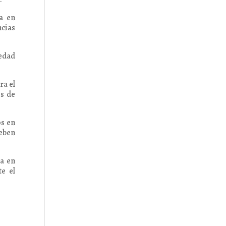
a en
cias
iedad
ra el
es de
os en
deben
ía en
te el