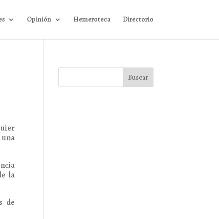
es
Opinión
Hemeroteca
Directorio
quier
e una
encia
de la
s de