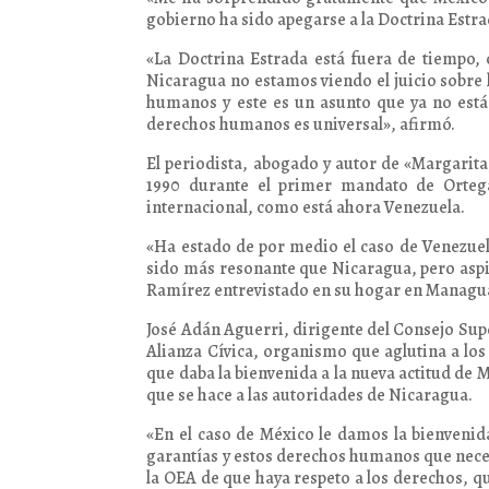
gobierno ha sido apegarse a la Doctrina Estra
«La Doctrina Estrada está fuera de tiempo
Nicaragua no estamos viendo el juicio sobre l
humanos y este es un asunto que ya no está 
derechos humanos es universal», afirmó.
El periodista, abogado y autor de «Margarita
1990 durante el primer mandato de Ortega,
internacional, como está ahora Venezuela.
«Ha estado de por medio el caso de Venezuel
sido más resonante que Nicaragua, pero aspi
Ramírez entrevistado en su hogar en Managu
José Adán Aguerri, dirigente del Consejo Supe
Alianza Cívica, organismo que aglutina a los
que daba la bienvenida a la nueva actitud de 
que se hace a las autoridades de Nicaragua.
«En el caso de México le damos la bienvenid
garantías y estos derechos humanos que nece
la OEA de que haya respeto a los derechos, qu