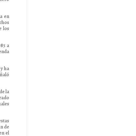
a en
echos
e los
985 a
enda
 y ha
eñaló
de la
arado
uales
estas
ón de
en el