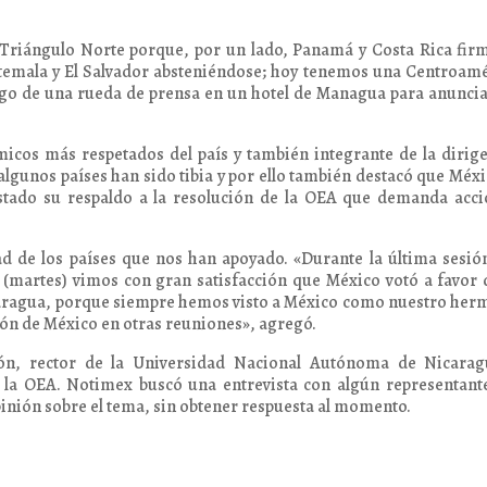
 Triángulo Norte porque, por un lado, Panamá y Costa Rica fir
atemala y El Salvador absteniéndose; hoy tenemos una Centroam
uego de una rueda de prensa en un hotel de Managua para anunci
cos más respetados del país y también integrante de la dirig
e algunos países han sido tibia y por ello también destacó que Méxi
estado su respaldo a la resolución de la OEA que demanda acc
d de los países que nos han apoyado. «Durante la última sesió
(martes) vimos con gran satisfacción que México votó a favor 
icaragua, porque siempre hemos visto a México como nuestro he
ción de México en otras reuniones», agregó.
n, rector de la Universidad Nacional Autónoma de Nicarag
 la OEA. Notimex buscó una entrevista con algún representant
inión sobre el tema, sin obtener respuesta al momento.