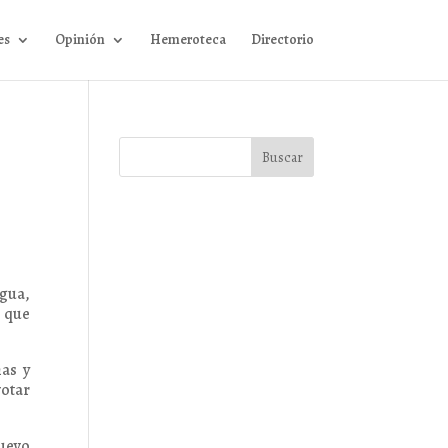
es
Opinión
Hemeroteca
Directorio
gua,
a que
has y
votar
nuevo