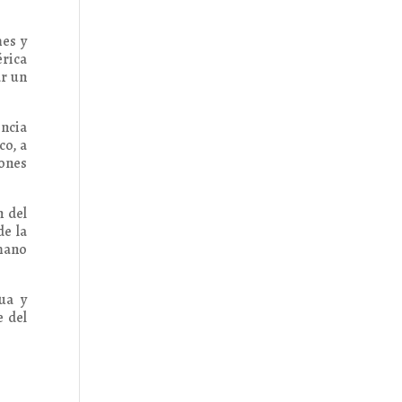
mes y
érica
ar un
encia
co, a
iones
n del
de la
rmano
ua y
e del