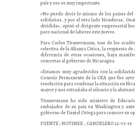
país y eso es muy importante.
«No puedo decir lo mismo de los países del
solidarios, y por el otro lado Honduras, Gu
dividida», opinó el dirigente empresarial l
paro nacional de labores este jueves.
Para Carlos Tünnermann, uno de los académi
colectiva de la Alianza Cívica, la respuesta d
diferencia de otras ocasiones, haya manif
concretas al gobierno de Nicaragua.
«Estamos muy agradecidos con la solidarida
Consejo Permanente de la OEA que fue ayer 
resolución para condenar la situación en N
mayor y nos extrañaba el silencio y la absten
Tünnermann ha sido ministro de Educació
embajador de su país en Washington y ante
gobierno de Daniel Ortega para conocer su op
FUENTE ; NOTIMEX , CANDELERO 22-05-19