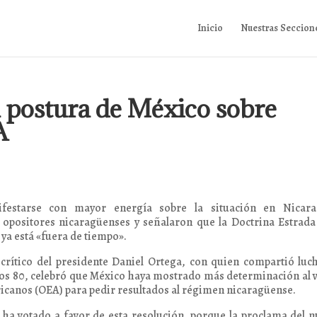
Inicio
Nuestras Seccion
 postura de México sobre
A
festarse con mayor energía sobre la situación en Nicara
 opositores nicaragüenses y señalaron que la Doctrina Estrad
ya está «fuera de tiempo».
rítico del presidente Daniel Ortega, con quien compartió luc
ños 80, celebró que México haya mostrado más determinación al 
icanos (OEA) para pedir resultados al régimen nicaragüense.
a votado a favor de esta resolución, porque la proclama del 