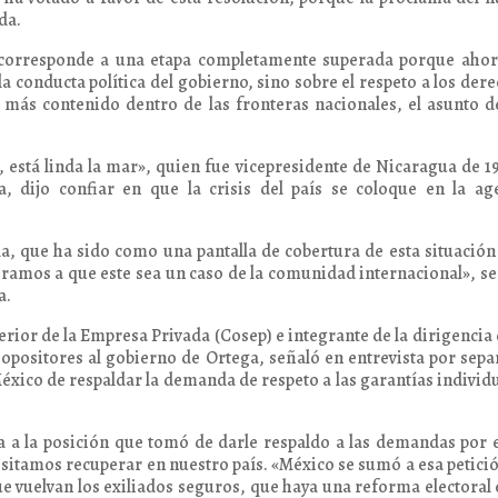
da.
, corresponde a una etapa completamente superada porque ahor
a conducta política del gobierno, sino sobre el respeto a los der
más contenido dentro de las fronteras nacionales, el asunto d
, está linda la mar», quien fue vicepresidente de Nicaragua de 1
 dijo confiar en que la crisis del país se coloque en la ag
a, que ha sido como una pantalla de cobertura de esta situación
ramos a que este sea un caso de la comunidad internacional», s
a.
rior de la Empresa Privada (Cosep) e integrante de la dirigencia 
 opositores al gobierno de Ortega, señaló en entrevista por sep
México de respaldar la demanda de respeto a las garantías individ
a a la posición que tomó de darle respaldo a las demandas por 
sitamos recuperar en nuestro país. «México se sumó a esa petici
e vuelvan los exiliados seguros, que haya una reforma electoral 