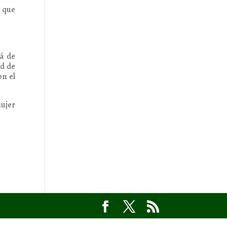
y que
tá de
ad de
on el
mujer