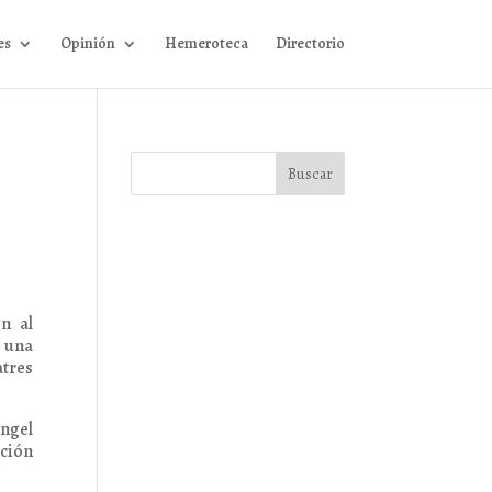
es
Opinión
Hemeroteca
Directorio
n al
a una
atres
Ángel
ción