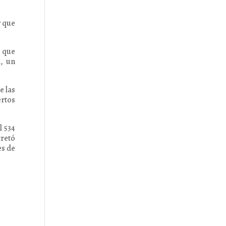
y que
e que
a, un
e las
ertos
l 534
cretó
es de