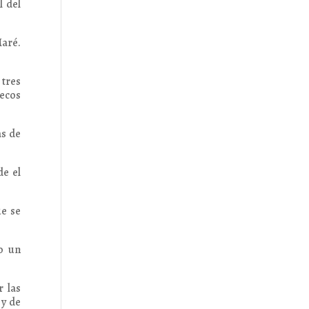
l del
Maré.
 tres
lecos
as de
de el
ue se
o un
r las
 y de