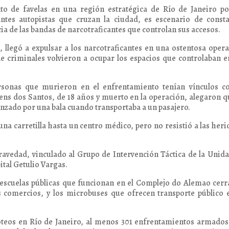
o de favelas en una región estratégica de Río de Janeiro po
ntes autopistas que cruzan la ciudad, es escenario de consta
a de las bandas de narcotraficantes que controlan sus accesos.
o, llegó a expulsar a los narcotraficantes en una ostentosa oper
de criminales volvieron a ocupar los espacios que controlaban e
rsonas que murieron en el enfrentamiento tenían vínculos co
lens dos Santos, de 18 años y muerto en la operación, alegaron q
anzado por una bala cuando transportaba a un pasajero.
na carretilla hasta un centro médico, pero no resistió a las heri
gravedad, vinculado al Grupo de Intervención Táctica de la Unid
ital Getulio Vargas.
 escuelas públicas que funcionan en el Complejo do Alemao cer
 comercios, y los microbuses que ofrecen transporte público 
roteos en Río de Janeiro, al menos 301 enfrentamientos armado