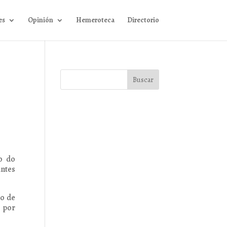
es
Opinión
Hemeroteca
Directorio
o do
antes
po de
s por