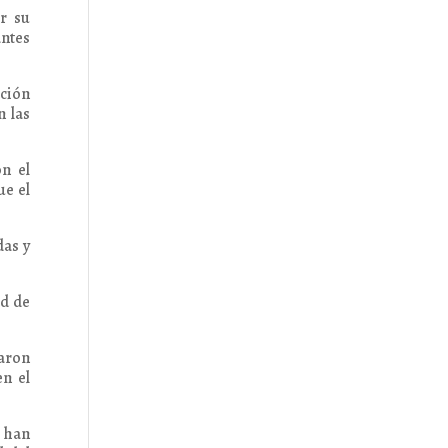
r su
ntes
ación
n las
n el
ue el
das y
ad de
raron
en el
s han