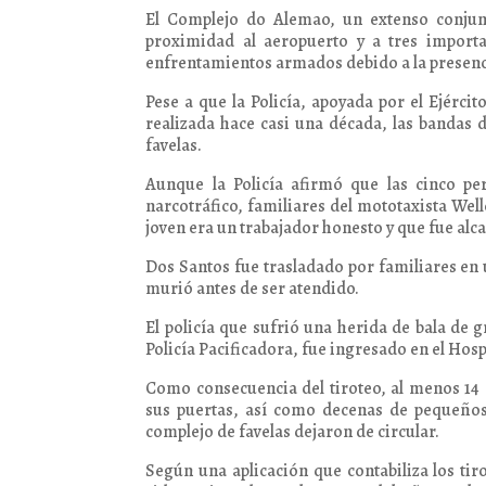
El Complejo do Alemao, un extenso conjunt
proximidad al aeropuerto y a tres importa
enfrentamientos armados debido a la presenci
Pese a que la Policía, apoyada por el Ejércit
realizada hace casi una década, las bandas 
favelas.
Aunque la Policía afirmó que las cinco pe
narcotráfico, familiares del mototaxista Wel
joven era un trabajador honesto y que fue alc
Dos Santos fue trasladado por familiares en u
murió antes de ser atendido.
El policía que sufrió una herida de bala de 
Policía Pacificadora, fue ingresado en el Hosp
Como consecuencia del tiroteo, al menos 14
sus puertas, así como decenas de pequeños
complejo de favelas dejaron de circular.
Según una aplicación que contabiliza los ti