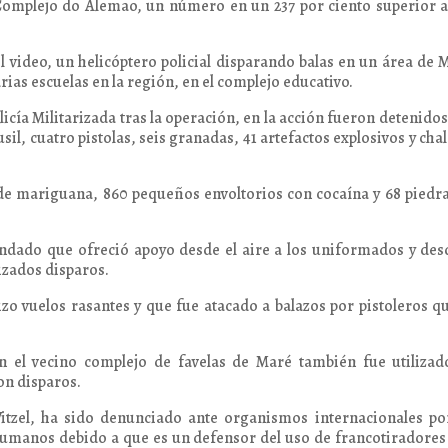
 Complejo do Alemao, un número en un 237 por ciento superior a
 video, un helicóptero policial disparando balas en un área de 
s escuelas en la región, en el complejo educativo.
icía Militarizada tras la operación, en la acción fueron detenidos
il, cuatro pistolas, seis granadas, 41 artefactos explosivos y cha
de mariguana, 860 pequeños envoltorios con cocaína y 68 piedr
indado que ofreció apoyo desde el aire a los uniformados y des
izados disparos.
zo vuelos rasantes y que fue atacado a balazos por pistoleros q
 el vecino complejo de favelas de Maré también fue utilizad
on disparos.
itzel, ha sido denunciado ante organismos internacionales po
umanos debido a que es un defensor del uso de francotiradores