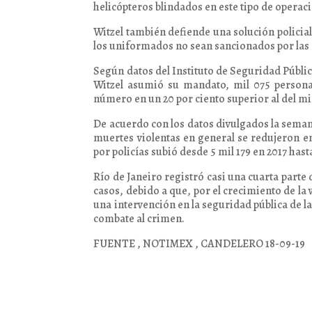
helicópteros blindados en este tipo de operac
Witzel también defiende una solución policial
los uniformados no sean sancionados por las
Según datos del Instituto de Seguridad Pública
Witzel asumió su mandato, mil 075 persona
número en un 20 por ciento superior al del m
De acuerdo con los datos divulgados la seman
muertes violentas en general se redujeron en
por policías subió desde 5 mil 179 en 2017 hast
Río de Janeiro registró casi una cuarta parte 
casos, debido a que, por el crecimiento de la
una intervención en la seguridad pública de l
combate al crimen.
FUENTE , NOTIMEX , CANDELERO 18-09-19