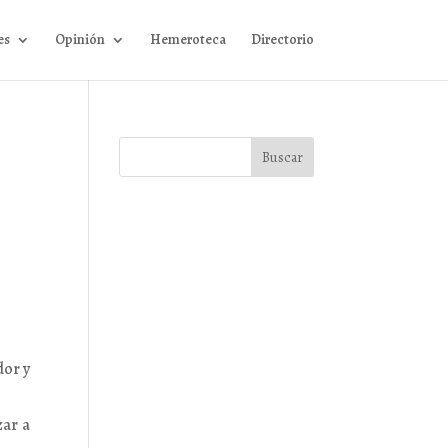
es
Opinión
Hemeroteca
Directorio
dor y
zar a