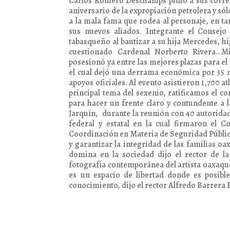
Carlos Romero Deschamps pidió a sus correli
aniversario de la expropiación petrolera y sól
a la mala fama que rodea al personaje, en t
sus nuevos aliados. Integrante el Consej
tabasqueño al bautizar a su hija Mercedes, h
cuestionado Cardenal Norberto Rivera…M
posesionó ya entre las mejores plazas para e
el cual dejó una derrama económica por 35 m
apoyos oficiales. Al evento asistieron 1,700 a
principal tema del sexenio, ratificamos el 
para hacer un frente claro y contundente a l
Jarquín, durante la reunión con 40 autoridad
federal y estatal en la cual firmaron el 
Coordinación en Materia de Seguridad Públic
y garantizar la integridad de las familias 
domina en la sociedad dijo el rector de l
fotografía contemporánea del artista oaxaq
es un espacio de libertad donde es posible
conocimiento, dijo el rector Alfredo Barrera 