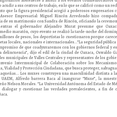
gionarios abstenerse a asistir a los eventos conmemorativos d
o acudir a sus centros de trabajo, en lo que se calificó como un re
anto que la figura presidencial acogió a poderosos empresarios
o Asesor Empresarial: Miguel Rincón Arredondo hizo compadr
ija de su matrimonio con Sandra de Rincón, oficiando la ceremon
ientras el gobernador Alejandro Murat presume que Oaxac
l medio maratón, cuyo evento se realizó la tarde-noche del domin
illones de pesos, los deportistas lo cuestionaron porque carec
tletas locales, nacionales e internacionales…“La seguridad pública 
compromiso de que coadyuvaremos con los gobiernos federal y es
a delincuencia”, dijo el edil de la ciudad de Oaxaca, Oswaldo G
es municipales de Valles Centrales y representantes de los gobi
Convenio Intermunicipal de Colaboración sobre los Mecanismo
a, Vialidad y Protección Ciudadana, que busca proteger, salvagu
oaxaqueñas… Los muxes construyen una masculinidad distinta a l
a UAEM, Alfredo barrera Baca al inaugurar “Muxe”, la muestr
ueño Nelson Morales. “La Universidad Autónoma del Estado de M
 dialogar y cuestionar las verdades prevalecientes, a fin de 
Baca.