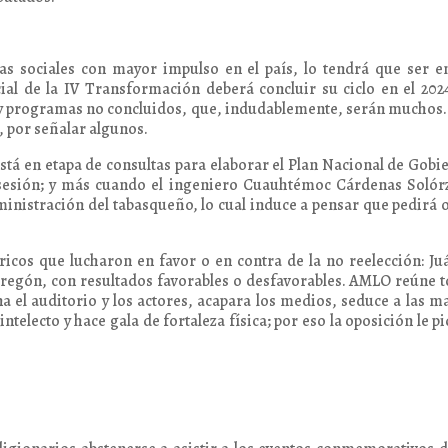
as sociales con mayor impulso en el país, lo tendrá que ser e
ial de la IV Transformación deberá concluir su ciclo en el 202
s y programas no concluidos, que, indudablemente, serán muchos
l, por señalar algunos.
stá en etapa de consultas para elaborar el Plan Nacional de Gobi
sesión; y más cuando el ingeniero Cuauhtémoc Cárdenas Solór
inistración del tabasqueño, lo cual induce a pensar que pedirá 
ricos que lucharon en favor o en contra de la no reelección: Ju
Obregón, con resultados favorables o desfavorables. AMLO reúne 
a el auditorio y los actores, acapara los medios, seduce a las m
intelecto y hace gala de fortaleza física; por eso la oposición le pi