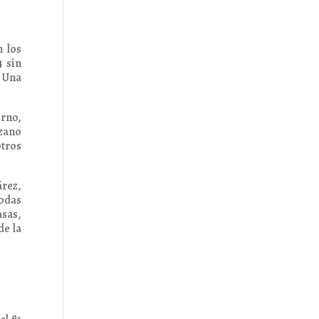
n los
4 sin
. Una
erno,
zano
otros
árez,
todas
asas,
de la