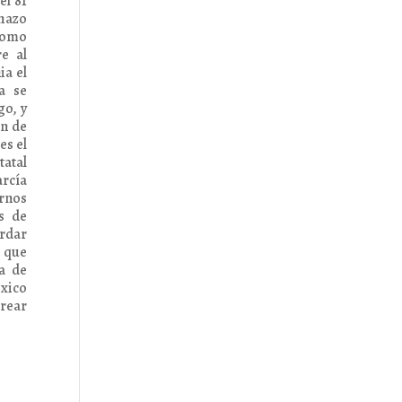
el 81
chazo
 como
e al
ia el
a se
go, y
en de
es el
tatal
arcía
ernos
s de
ardar
a que
a de
éxico
crear