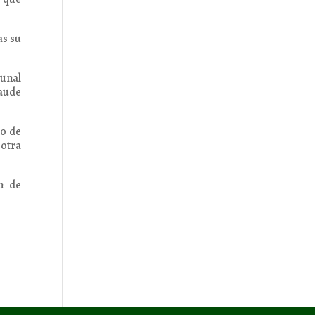
as su
bunal
raude
do de
 otra
n de