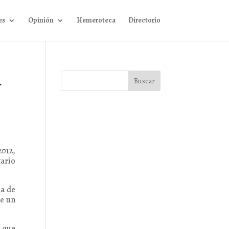
es
Opinión
Hemeroteca
Directorio
n
2012,
tario
ña de
de un
o que