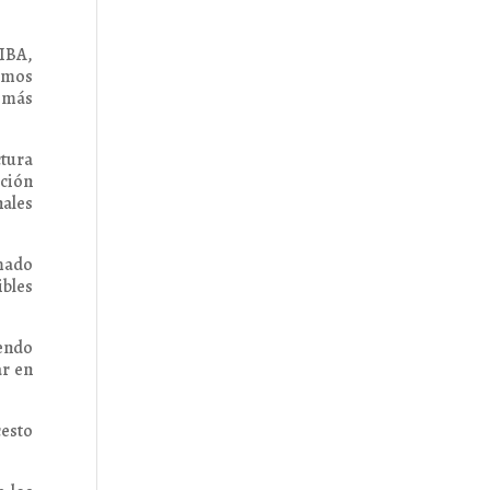
FIBA,
eemos
a más
ctura
ación
nales
rmado
ibles
endo
ar en
cesto