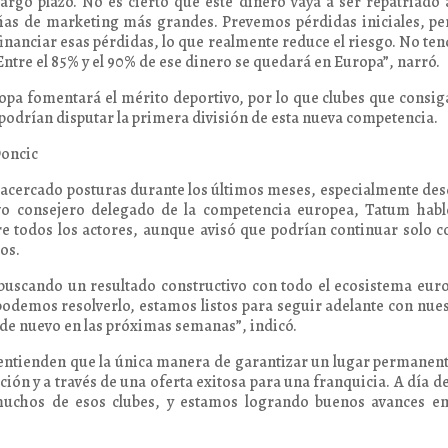
argo plazo. No es cierto que este dinero vaya a ser repatriado 
as de marketing más grandes. Prevemos pérdidas iniciales, pe
 financiar esas pérdidas, lo que realmente reduce el riesgo. No te
Entre el 85% y el 90% de ese dinero se quedará en Europa”, narró.
opa fomentará el mérito deportivo, por lo que clubes que consig
podrían disputar la primera división de esta nueva competencia.
Doncic
 acercado posturas durante los últimos meses, especialmente des
o consejero delegado de la competencia europea, Tatum habl
re todos los actores, aunque avisó que podrían continuar solo c
os.
uscando un resultado constructivo con todo el ecosistema eur
 podemos resolverlo, estamos listos para seguir adelante con nue
 de nuevo en las próximas semanas”, indicó.
a entienden que la única manera de garantizar un lugar permanen
ación y a través de una oferta exitosa para una franquicia. A día d
uchos de esos clubes, y estamos logrando buenos avances en