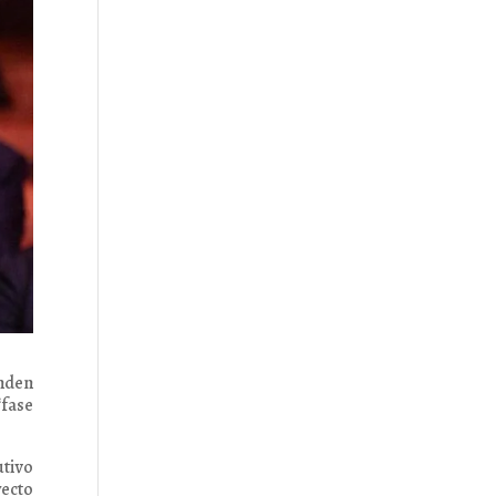
nden
“fase
utivo
yecto