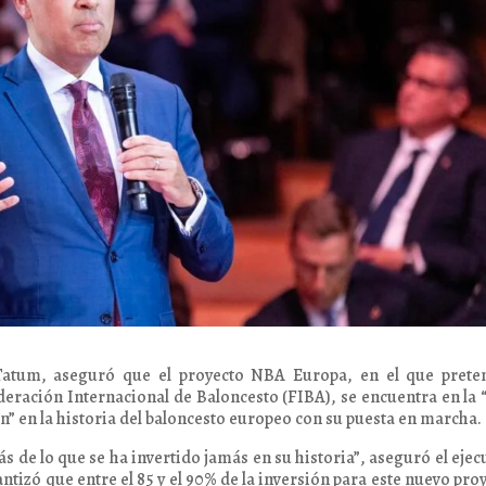
atum, aseguró que el proyecto NBA Europa, en el que prete
deración Internacional de Baloncesto (FIBA), se encuentra en la 
ión” en la historia del baloncesto europeo con su puesta en marcha.
s de lo que se ha invertido jamás en su historia”, aseguró el ejec
tizó que entre el 85 y el 90% de la inversión para este nuevo pro