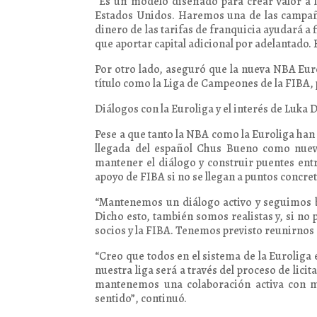
“Es un modelo diseñado para crear valor a l
Estados Unidos. Haremos una de las campañ
dinero de las tarifas de franquicia ayudará a
que aportar capital adicional por adelantado. 
Por otro lado, aseguró que la nueva NBA Eur
título como la Liga de Campeones de la FIBA, 
Diálogos con la Euroliga y el interés de Luka 
Pese a que tanto la NBA como la Euroliga han
llegada del español Chus Bueno como nuev
mantener el diálogo y construir puentes ent
apoyo de FIBA si no se llegan a puntos concret
“Mantenemos un diálogo activo y seguimos b
Dicho esto, también somos realistas y, si no
socios y la FIBA. Tenemos previsto reunirnos
“Creo que todos en el sistema de la Eurolig
nuestra liga será a través del proceso de licit
mantenemos una colaboración activa con m
sentido”, continuó.