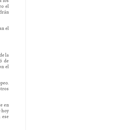
a los
ro el
ndrán
an el
de la
ó de
on el
opeo.
stros
te en
e hoy
 ese