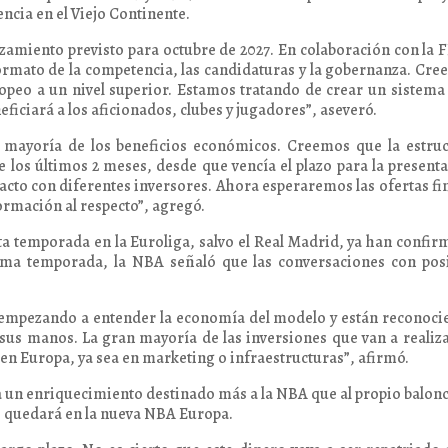
ncia en el Viejo Continente.
nzamiento previsto para octubre de 2027. En colaboración con la 
formato de la competencia, las candidaturas y la gobernanza. Cr
ropeo a un nivel superior. Estamos tratando de crear un sistem
ficiará a los aficionados, clubes y jugadores”, aseveró.
n mayoría de los beneficios económicos. Creemos que la estru
 los últimos 2 meses, desde que vencía el plazo para la present
tacto con diferentes inversores. Ahora esperaremos las ofertas fi
ormación al respecto”, agregó.
sta temporada en la Euroliga, salvo el Real Madrid, ya han confi
xima temporada, la NBA señaló que las conversaciones con pos
empezando a entender la economía del modelo y están reconoci
 sus manos. La gran mayoría de las inversiones que van a realiz
 en Europa, ya sea en marketing o infraestructuras”, afirmó.
un enriquecimiento destinado más a la NBA que al propio balon
se quedará en la nueva NBA Europa.