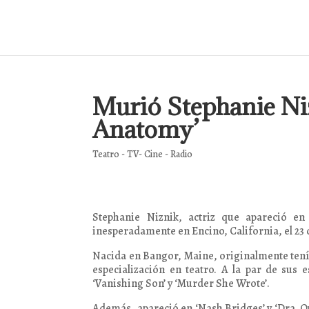
Murió Stephanie Niz
Anatomy’
Teatro - TV- Cine - Radio
Stephanie Niznik, actriz que apareció en 
inesperadamente en Encino, California, el 23 d
Nacida en Bangor, Maine, originalmente tenía
especialización en teatro. A la par de sus
‘Vanishing Son’ y ‘Murder She Wrote’.
Además, apareció en ‘Nash Bridges’ y ‘Dra. Qu