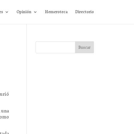
es
Opinión
Hemeroteca
Directorio
urió
n una
 como
itada