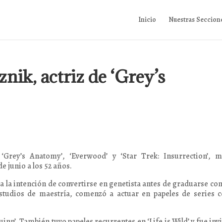
Inicio
Nuestras Seccion
nik, actriz de ‘Grey’s
‘Grey’s Anatomy’, ‘Everwood’ y ‘Star Trek: Insurrection’, m
e junio a los 52 años.
 la intención de convertirse en genetista antes de graduarse co
 estudios de maestría, comenzó a actuar en papeles de series
inn’. También tuvo papeles recurrentes en ‘Life is Wild’ y fue inv