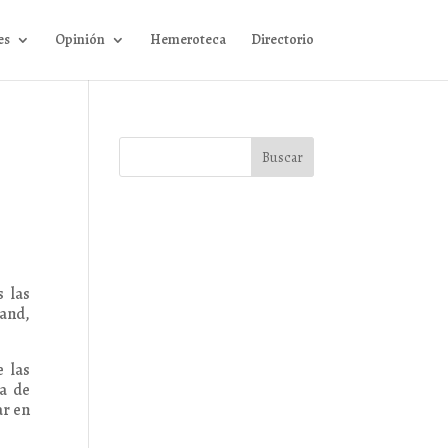
es
Opinión
Hemeroteca
Directorio
s las
mand,
 las
ia de
ar en