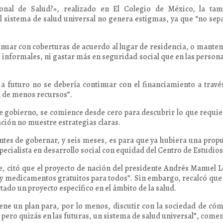
nal de Salud?», realizado en El Colegio de México, la tam
el sistema de salud universal no genera estigmas, ya que “no sep
inuar con coberturas de acuerdo al lugar de residencia, o manten
s informales, ni gastar más en seguridad social que en las person
 futuro no se debería continuar con el financiamiento a travé
ón de menos recursos”.
e gobierno, se comience desde cero para descubrir lo que requie
ación no muestre estrategias claras.
ntes de gobernar, y seis meses, es para que ya hubiera una prop
especialista en desarrollo social con equidad del Centro de Estudio
e, citó que el proyecto de nación del presidente Andrés Manuel 
 y medicamentos gratuitos para todos”. Sin embargo, recalcó qu
ctado un proyecto específico en el ámbito de la salud.
iene un plan para, por lo menos, discutir con la sociedad de có
 pero quizás en las futuras, un sistema de salud universal”, comen