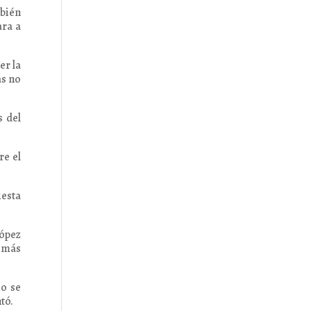
bién
ara a
er la
as no
s del
re el
uesta
s
López
e más
mo se
tó.