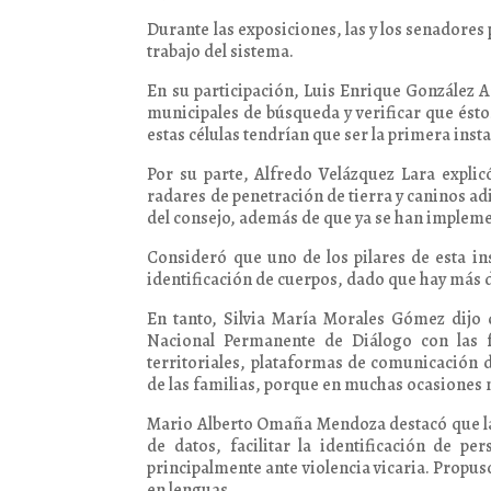
Durante las exposiciones, las y los senadores
trabajo del sistema.
En su participación, Luis Enrique González Ar
municipales de búsqueda y verificar que ést
estas células tendrían que ser la primera ins
Por su parte, Alfredo Velázquez Lara explicó
radares de penetración de tierra y caninos adi
del consejo, además de que ya se han impleme
Consideró que uno de los pilares de esta i
identificación de cuerpos, dado que hay más de
En tanto, Silvia María Morales Gómez dijo
Nacional Permanente de Diálogo con las f
territoriales, plataformas de comunicación 
de las familias, porque en muchas ocasiones n
Mario Alberto Omaña Mendoza destacó que la
de datos, facilitar la identificación de 
principalmente ante violencia vicaria. Propus
en lenguas.