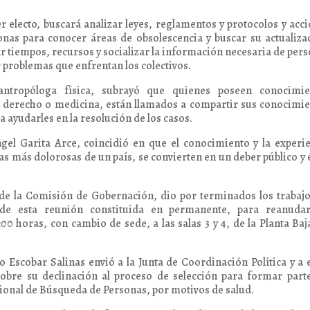
 electo, buscará analizar leyes, reglamentos y protocolos y acc
onas para conocer áreas de obsolescencia y buscar su actualiza
r tiempos, recursos y socializar la información necesaria de per
 problemas que enfrentan los colectivos.
antropóloga física, subrayó que quienes poseen conocimie
de derecho o medicina, están llamados a compartir sus conocimi
 ayudarles en la resolución de los casos.
gel Garita Arce, coincidió en que el conocimiento y la experi
sas más dolorosas de un país, se convierten en un deber público y 
 de la Comisión de Gobernación, dio por terminados los trabaj
de esta reunión constituida en permanente, para reanudar
 horas, con cambio de sede, a las salas 3 y 4, de la Planta Baj
 Escobar Salinas envió a la Junta de Coordinación Política y a 
obre su declinación al proceso de selección para formar part
onal de Búsqueda de Personas, por motivos de salud.