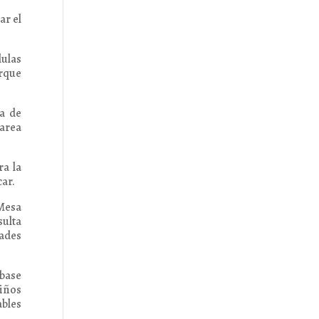
ar el
lulas
orque
da de
tarea
ra la
car.
Mesa
ulta
dades
 base
niños
ables