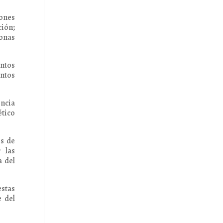
iones
ción;
sonas
ntos
entos
encia
ético
os de
 las
a del
estas
e del