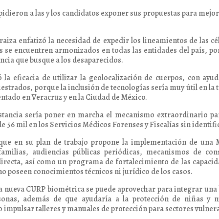
 pidieron a las y los candidatos exponer sus propuestas para mejor
aiza enfatizó la necesidad de expedir los lineamientos de las cé
os se encuentren armonizados en todas las entidades del país, p
tancia que busque a los desaparecidos.
 la eficacia de utilizar la geolocalización de cuerpos, con ayu
estrados, porque la inclusión de tecnologías sería muy útil en la 
ntado en Veracruz y en la Ciudad de México.
nstancia sería poner en marcha el mecanismo extraordinario pa
 56 mil en los Servicios Médicos Forenses y Fiscalías sin identifi
 que en su plan de trabajo propone la implementación de una 
amilias, audiencias públicas periódicas, mecanismos de cons
directa, así como un programa de fortalecimiento de las capaci
o poseen conocimientos técnicos ni jurídico de los casos.
 nueva CURP biométrica se puede aprovechar para integrar una
personas, además de que ayudaría a la protección de niñas y 
o impulsar talleres y manuales de protección para sectores vulner