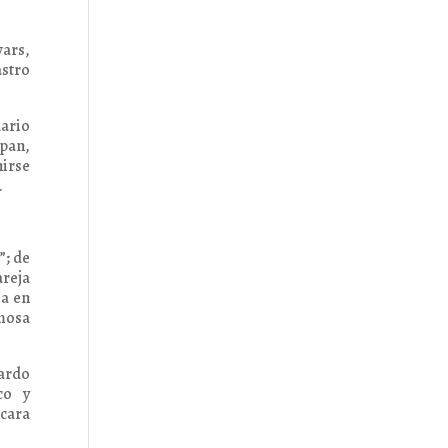
wars,
astro
dario
 pan,
nirse
.
”; de
areja
ia en
amosa
cardo
co y
scara