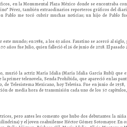
ráficos, en la Monumental Plaza México donde se encontraba co
hino” Pérez, también extraodinarios reporteros gráficos del dia
on Pablo me tocó cubrir muchas noticias; un hijo de Pablo fu
r este mundo; en 1984, a los 63 años. Faustino se acercó al siglo,
100 años fue Julio, quien falleció el 26 de junio de 2018. El pasado 
o, murió la actriz María Idalia (María Idalia García Rubí) que e
e la primer telenovela, Senda Prohibida, que apareció en las pant
o, de Telesistema Mexicano, hoy Televisa. Fue en junio de 1958, 
ación de media hora de transmisión cada uno de los 50 capítulos
ctrices, pero antes les comento que hubo dos debutantes: la niña
Chilindrina) y el joven coahuilense Héctor Gómez Sotomayor. En 