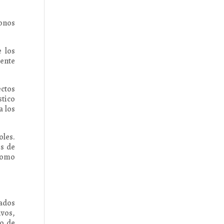
onos
e los
iente
ctos
stico
a los
les.
os de
 como
cados
ivos,
io de