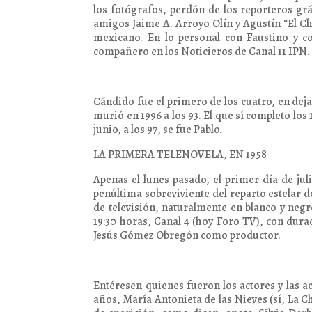
los fotógrafos, perdón de los reporteros g
amigos Jaime A. Arroyo Olín y Agustín “El C
mexicano. En lo personal con Faustino y c
compañero en los Noticieros de Canal 11 IPN.
Cándido fue el primero de los cuatro, en deja
murió en 1996 a los 93. El que sí completo los 
junio, a los 97, se fue Pablo.
LA PRIMERA TELENOVELA, EN 1958
Apenas el lunes pasado, el primer día de juli
penúltima sobreviviente del reparto estelar d
de televisión, naturalmente en blanco y negr
19:30 horas, Canal 4 (hoy Foro TV), con dur
Jesús Gómez Obregón como productor.
Entéresen quienes fueron los actores y las a
años, María Antonieta de las Nieves (sí, La 