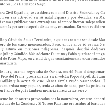
s autores, Los Hermanos Mayo.
rra Civil Española, se establecieron en el Distrito Federal, hoy C
ron en esa actividad en su natal España y por décadas, en Mé
 así como a publicaciones extranjeras. Siempre fueron independien
además por ser fotoperiodistas muy estimados. En 2007 recibier
Julio y Cándido Souza Fernández, a quienes se unieron desde Ma
rimero de los cinco mencionados, Paco, en los años 30 se inició
a y estuvo en misiones peligrosas; después decidió dedicars
s Julio y Cándido. Más adelante Faustino y Pablo quedaron integ
el de Fotos Mayo, en virtud de que constantemente eran acosado
 anarquista.
de 1949, cuando regresaba de Oaxaca, murió Paco al desplomar
l Pico del Fraile, precisamente en el volcán Popocatépetl. Ahí ta
Millán y la actriz de cine Blanca Estela Pavón Vasconcelos. É
a una artista muy popular, tenía 23 años de edad, por las película
uien 8 años después también moriría en accidente aéreo.
te los desastres provocados por la naturaleza, eventos deport
recidas de La Condesa y El Toreo; Faustino era asiduo al burlade