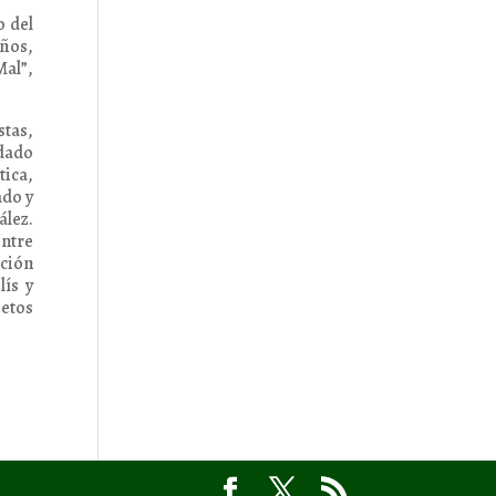
o del
años,
Mal”,
stas,
rdado
tica,
ado y
lez.
entre
ación
lís y
etos