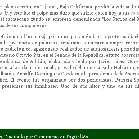
 plena acción, en Tijuana, Baja California, perdió la vida su hij
r. y este fue el golpe más duro que sufrió quien hoy, a sus 73 
 del zacatecano fundó su empresa denominada “Los Perros del 
ios de sus compañeros.
efiriendo el homenaje póstumo que auténticos reporteros diari
sin la presencia de políticos, rendimos a nuestro siempre reco
 radiofónico, apasionado realizador de audiosintesis periodís
itorio Octavio Paz, en el Senado de la República, estuvo abarrot
mblanza de Adrián, elaborada y leída por Javier López Gonzá
rno a la vida profesional y privada del homenajeado. Hablaron, 
lbatúa, Arnulfo Domínguez Cordero y la presidenta de la Asoci
ez. El evento fue organizado por dos periodistas, Patricia So
 presentes sus familiares. Uno de sus hijos y uno de sus ni
os. Diseñado por Comunicación Digital Mx