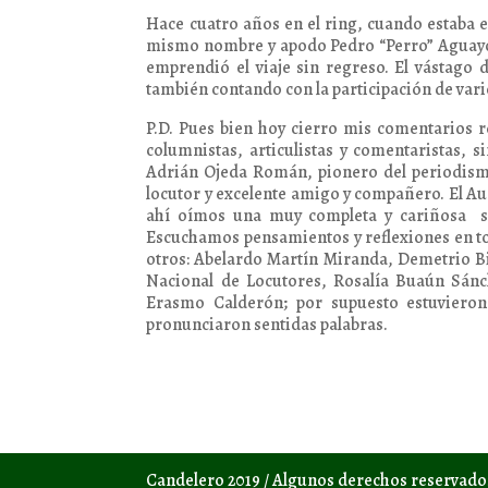
Hace cuatro años en el ring, cuando estaba en
mismo nombre y apodo Pedro “Perro” Aguayo J
emprendió el viaje sin regreso. El vástago
también contando con la participación de var
P.D. Pues bien hoy cierro mis comentarios r
columnistas, articulistas y comentaristas, 
Adrián Ojeda Román, pionero del periodismo
locutor y excelente amigo y compañero. El Aud
ahí oímos una muy completa y cariñosa se
Escuchamos pensamientos y reflexiones en to
otros: Abelardo Martín Miranda, Demetrio Bi
Nacional de Locutores, Rosalía Buaún Sánch
Erasmo Calderón; por supuesto estuvieron
pronunciaron sentidas palabras.
Candelero 2019 / Algunos derechos reservad