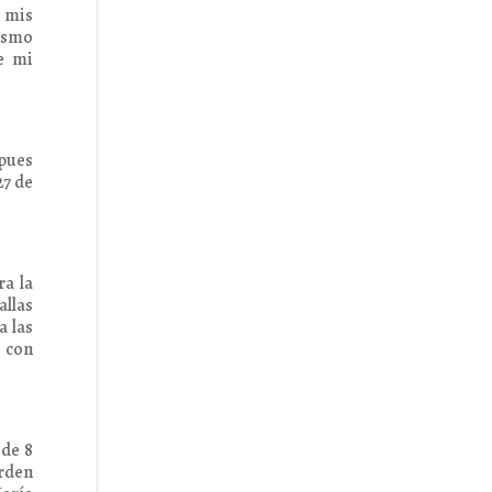
n mis
rismo
e mi
 pues
27 de
ra la
allas
a las
, con
 de 8
orden