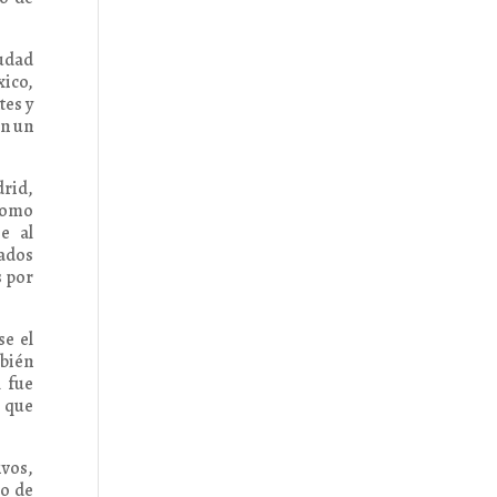
iudad
xico,
tes y
on un
drid,
 como
e al
rados
s por
se el
mbién
l fue
s que
ivos,
ro de