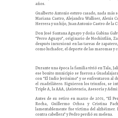
años.
Gualberto Antonio estuvo casado, nada más se
Mariana Castro, Alejandra Walliser, Alexis C
Herrera y un hijo, Juan Antonio Castro de la C
Don José Santana Aguayo y doña Gabina Galván
“Perro Aguayo”, originario de Nochixtlán, Za
después incursionó en las tareas de zapatero,
como luchador, el deporte de las maromas y co
Durante una época la familia vivió en Tala, Ja
ese bonito municipio se fueron a Guadalajar
con “El Indio Jerónimo” y se enfrentaron al 
el cuadrilátero. Siguieron los triunfos, se 
Triple A, la AAA, (Asistencia, Asesoría y Admi
Antes de su retiro en marzo de 2001, “El Pe
Rocha, Guillermo Ochoa y Cristina Pac
lamentablemente fue víctima del alzhéimer. 
contra cabellera” y Pedro perdió su melena.