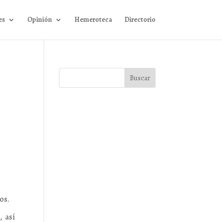
es
Opinión
Hemeroteca
Directorio
os.
, así