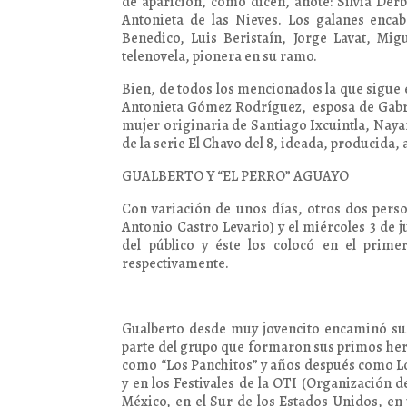
de aparición, como dicen, anote: Silvia Derb
Antonieta de las Nieves. Los galanes enc
Benedico, Luis Beristaín, Jorge Lavat, Mig
telenovela, pionera en su ramo.
Bien, de todos los mencionados la que sigue 
Antonieta Gómez Rodríguez, esposa de Gabr
mujer originaria de Santiago Ixcuintla, Naya
de la serie El Chavo del 8, ideada, producida
GUALBERTO Y “EL PERRO” AGUAYO
Con variación de unos días, otros dos perso
Antonio Castro Levario) y el miércoles 3 de
del público y éste los colocó en el prime
respectivamente.
Gualberto desde muy jovencito encaminó su
parte del grupo que formaron sus primos her
como “Los Panchitos” y años después como Lo
y en los Festivales de la OTI (Organización
México, en el Sur de los Estados Unidos, en 