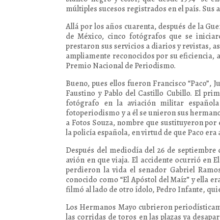
múltiples sucesos registrados en el país. Su
Allá por los años cuarenta, después de la Gue
de México, cinco fotógrafos que se inicia
prestaron sus servicios a diarios y revistas,
ampliamente reconocidos por su eficiencia, 
Premio Nacional de Periodismo.
Bueno, pues ellos fueron Francisco “Paco”, 
Faustino y Pablo del Castillo Cubillo. El p
fotógrafo en la aviación militar español
fotoperiodismo y a él se unieron sus hermano
a Fotos Souza, nombre que sustituyeron por 
la policía española, en virtud de que Paco era
Después del mediodía del 26 de septiembre 
avión en que viaja. El accidente ocurrió en E
perdieron la vida el senador Gabriel Ramos 
conocido como “El Apóstol del Maíz” y ella er
filmó al lado de otro ídolo, Pedro Infante, q
Los Hermanos Mayo cubrieron periodísticamen
las corridas de toros en las plazas ya desapa