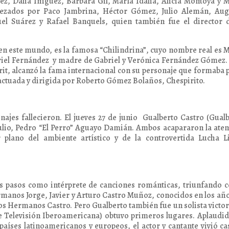
ez, Dalia Iñiguez, Bárbara Gil, María Idalia, Alicia Montoya y 
abezados por Paco Jambrina, Héctor Gómez, Julio Alemán, Aug
uel Suárez y Rafael Banquels, quien también fue el director 
en este mundo, es la famosa “Chilindrina”, cuyo nombre real es 
iel Fernández y madre de Gabriel y Verónica Fernández Gómez.
rit, alcanzó la fama internacional con su personaje que formaba 
, actuada y dirigida por Roberto Gómez Bolaños, Chespirito.
najes fallecieron. El jueves 27 de junio Gualberto Castro (Gual
 julio, Pedro “El Perro” Aguayo Damián. Ambos acapararon la ate
r plano del ambiente artístico y de la controvertida Lucha L
s pasos como intérprete de canciones románticas, triunfando 
manos Jorge, Javier y Arturo Castro Muñoz, conocidos en los añ
s Hermanos Castro. Pero Gualberto también fue un solista victo
 de Televisión Iberoamericana) obtuvo primeros lugares. Aplaudi
países latinoamericanos y europeos, el actor y cantante vivió ca