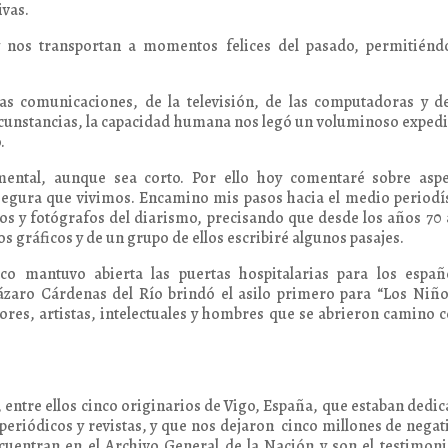
ivas.
 nos transportan a momentos felices del pasado, permitiénd
as comunicaciones, de la televisión, de las computadoras y d
ircunstancias, la capacidad humana nos legó un voluminoso exped
.
ntal, aunque sea corto. Por ello hoy comentaré sobre aspe
insegura que vivimos. Encamino mis pasos hacia el medio periodí
os y fotógrafos del diarismo, precisando que desde los años 70 
s gráficos y de un grupo de ellos escribiré algunos pasajes.
o mantuvo abierta las puertas hospitalarias para los españo
ázaro Cárdenas del Río brindó el asilo primero para “Los Niñ
tores, artistas, intelectuales y hombres que se abrieron camino
 entre ellos cinco originarios de Vigo, España, que estaban dedi
 periódicos y revistas, y que nos dejaron cinco millones de negat
cuentran en el Archivo General de la Nación y son el testimon