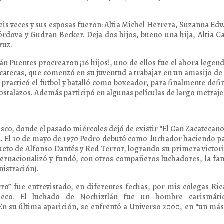
is veces y sus esposas fueron: Altia Michel Herrera, Suzanna Ed
órdova y Gudran Becker. Deja dos hijos, bueno una hija, Altia C
ruz.
 Puentes procrearon ¡16 hijos!, uno de ellos fue el ahora legen
catecas, que comenzó en su juventud a trabajar en un amasijo de
 practicó el futbol y batalló como boxeador, para finalmente defi
stalazos. Además participó en algunas películas de largo metraje
lisco, donde el pasado miércoles dejó de existir “El Can Zacatecano
a. El 10 de mayo de 1970 Pedro debutó como .luchador haciendo p
dueto de Alfonso Dantés y Red Terror, logrando su primera victor
internacionalizó y fundó, con otros compañeros luchadores, la f
nistración).
rro” fue entrevistado, en diferentes fechas, por mis colegas Ri
heco. El luchado de Nochixtlán fue un hombre carismáti
En su última aparición, se enfrentó a Universo 2000, en “un má