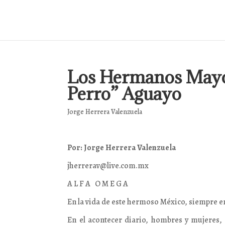
Los Hermanos Mayo, 
Perro” Aguayo
Jorge Herrera Valenzuela
Por: Jorge Herrera Valenzuela
jherrerav@live.com.mx
A L F A O M E G A
En la vida de este hermoso México, siempre 
En el acontecer diario, hombres y mujeres, i