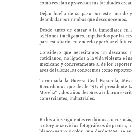
como revelan y proyectan sus facultades creat
Dejan huella de su paso por este mundo y
deambular por rumbos que desconocemos.
Desde antes de entrar a la inmediatez en l
teléfonos inteligentes, impulsados por las c
para estudiarlo, entenderlo y perfilar el futuro
Considero que necesitamos un descanso me
cotidianos, no ligados a la vida violenta e 
mexicano y concretamente al de los reporter
ases de la lente los conocemos como reportero
Terminada la Guerra Civil Española, Méxic
Recordemos que desde 1937 el presidente L
Morelia” y dos años después arribaron escri
comerciantes, industriales.
En los años siguientes recibimos a otros más,
a otorgar servicios fotográficos de prensa, a
blanco-negro y color, que desde 1994 se en