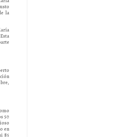
María
usto
de la
María
 Esta
parte
berto
nción
ibre,
como
os 50
rioso
do en
si 85