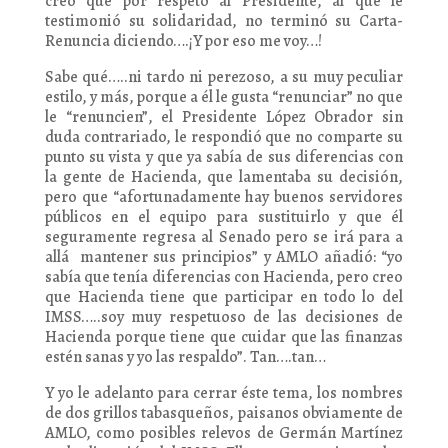
creo que por respeto al Presidente, al que le
testimonió su solidaridad, no terminó su Carta-
Renuncia diciendo….¡Y por eso me voy…!
Sabe qué…..ni tardo ni perezoso, a su muy peculiar
estilo, y más, porque a él le gusta “renunciar” no que
le “renuncien”, el Presidente López Obrador sin
duda contrariado, le respondió que no comparte su
punto su vista y que ya sabía de sus diferencias con
la gente de Hacienda, que lamentaba su decisión,
pero que “afortunadamente hay buenos servidores
públicos en el equipo para sustituirlo y que él
seguramente regresa al Senado pero se irá para a
allá mantener sus principios” y AMLO añadió: “yo
sabía que tenía diferencias con Hacienda, pero creo
que Hacienda tiene que participar en todo lo del
IMSS…..soy muy respetuoso de las decisiones de
Hacienda porque tiene que cuidar que las finanzas
estén sanas y yo las respaldo”. Tan….tan…
Y yo le adelanto para cerrar éste tema, los nombres
de dos grillos tabasqueños, paisanos obviamente de
AMLO, como posibles relevos de Germán Martínez