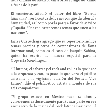
de la Ciudad de México, van a ofrecer algo de “canto
a favor de la paz”.
El concierto, añadió el autor del libro “Garras
humanas”, será contra de los muros que dividen a la
humanidad, así como por la paz y a favor de México
y España. “Por eso cantaremos temas que unen a las
naciones”.
Javier Gurruchaga agregó que su repertorio incluye
temas propios y otros de compositores de fama
internacional, como es el caso de Joaquín Sabina,
quien ha escrito de manera especial para la
Orquesta Mondragón.
“El humor, el cabaret y el rock and roll es lo que hace
a la orquesta y eso, es justo lo que verá el público
asistente a la vigésima edición del Festival Vive
Latino”, dijo el polifacético artista a nombre de sus
seis compañeros.
“El grupo estuvo en México hace 32 años y
volveremos exclusivamente para tomar parte en ese
encuentro de lo mejor del rock latinoamericano. El