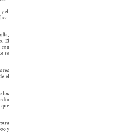
 y el
lica
lla,
s. El
 con
ue se
jores
de el
e los
ardín
e que
estra
oso y