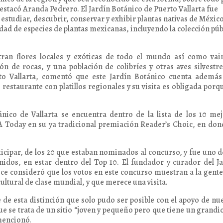
destacó Aranda Pedrero. El Jardín Botánico de Puerto Vallarta fue
studiar, descubrir, conservar y exhibir plantas nativas de México
dad de especies de plantas mexicanas, incluyendo la colección púb
an flores locales y exóticas de todo el mundo así como vaini
n de rocas, y una población de colibríes y otras aves silvestre
to Vallarta, comentó que este Jardín Botánico cuenta además
 restaurante con platillos regionales y su visita es obligada porq
nico de Vallarta se encuentra dentro de la lista de los 10 me
 Today en su ya tradicional premiación Reader’s Choic, en don
icipar, de los 20 que estaban nominados al concurso, y fue uno d
nidos, en estar dentro del Top 10. El fundador y curador del J
ice consideró que los votos en este concurso muestran a la gent
cultural de clase mundial, y que merece una visita.
 de esta distinción que solo pudo ser posible con el apoyo de nu
e se trata de un sitio “joven y pequeño pero que tiene un grandi
mencionó.