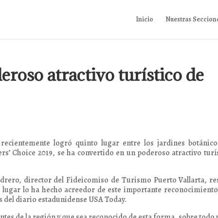
Inicio
Nuestras Seccion
eroso atractivo turístico de
 recientemente logró quinto lugar entre los jardines botánic
rs’ Choice 2019, se ha convertido en un poderoso atractivo turí
drero, director del Fideicomiso de Turismo Puerto Vallarta, re
te lugar lo ha hecho acreedor de este importante reconocimient
es del diario estadunidense USA Today.
antes de la región y que sea reconocido de esta forma, sobre todo 