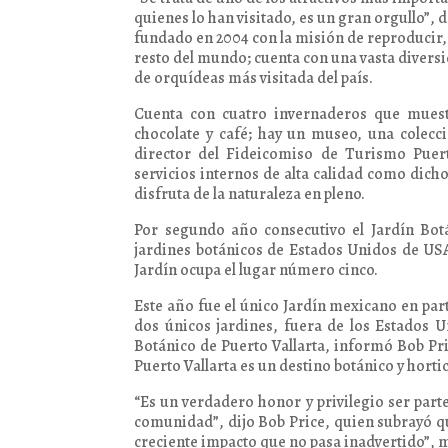
quienes lo han visitado, es un gran orgullo”, 
fundado en 2004 con la misión de reproducir, e
resto del mundo; cuenta con una vasta diversi
de orquídeas más visitada del país.
Cuenta con cuatro invernaderos que muestr
chocolate y café; hay un museo, una colecció
director del Fideicomiso de Turismo Puer
servicios internos de alta calidad como dicho
disfruta de la naturaleza en pleno.
Por segundo año consecutivo el Jardín Botá
jardines botánicos de Estados Unidos de USA
Jardín ocupa el lugar número cinco.
Este año fue el único Jardín mexicano en part
dos únicos jardines, fuera de los Estados U
Botánico de Puerto Vallarta, informó Bob Pr
Puerto Vallarta es un destino botánico y horti
“Es un verdadero honor y privilegio ser parte
comunidad”, dijo Bob Price, quien subrayó qu
creciente impacto que no pasa inadvertido”, 