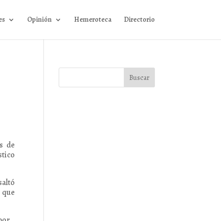
es
Opinión
Hemeroteca
Directorio
os de
stico
saltó
o que
por