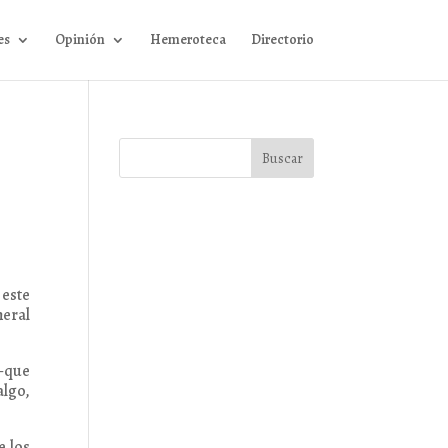
es
Opinión
Hemeroteca
Directorio
 este
neral
 –que
algo,
e los