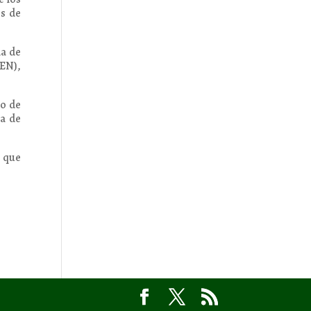
es de
da de
CEN),
ro de
ga de
a que