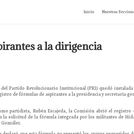
Inicio
Nuestras Seccion
pirantes a la dirigencia
el Partido Revolucionario Institucional (PRI) quedó instalada
egistro de fórmulas de aspirantes a la presidencia y secretaría ge
smo partidista, Rubén Escajeda, la Comisión abrió el registro
n la solicitud de la fórmula integrada por los militantes de Hid
 González.
a declaró que esta fórmula no presentó los apoyos requeridos d