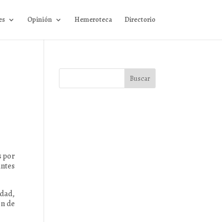
es
Opinión
Hemeroteca
Directorio
s por
ntes
idad,
ón de