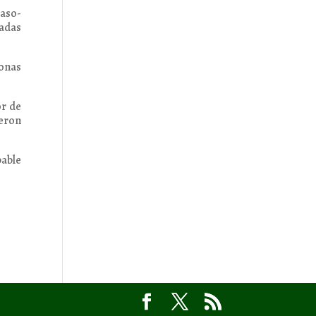
paso-
ladas
onas
or de
ueron
bable