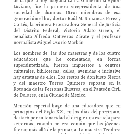
de la que la hoy abogada Laura Guillermina Ayllón
Luviano, fue la primera vicepresidenta de una
sociedad de alumnos. Otros miembros de esa
generación: el hoy doctor Raúl M. Simancas Pérez y
Cortés, la primera Procuradora General de Justicia
del Distrito Federal, Victoria Adato Green, el
penalista Alfredo Ontiveros Zárate y el profesor
normalista Miguel Osorio Marbán.
Los nombres de las dos maestras y de los cuatro
educadores que he comentado, en forma
supersintetizada, fueron impuestos a centros
culturales, bibliotecas, calles, avenidas e inclusive
hay estatuas de ellos. Los restos de don Justo Sierra
y del maestro Torres Quintero reposan en la
Rotonda de las Personas Ilustres, en el Panteón Civil
de Dolores, en la Ciudad de México.
Mención especial hago de una educadora que en
principios del Siglo XX, en los días del porfiriato,
destacó por su tenacidad al dirigir una escuela para
señoritas, cuando no era común que las jóvenes
fueran más allá de la primaria. La maestra Teodora