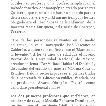
vocales, el profesor o la profesora aplicaban el
método fonético-onomatopéyico creado por Torres
Quintero, que consistía en hacer un sonido para ir
deletreando a, e, i, o y u. Al mismo tiempo la lectura
obligada era el libro “Rosas de la Infancia” de la
maestra María Enriqueta, originaria de Coatepec,
Veracruz.
Otro de los personajes relevantes en el medio
educativo, lo es el oaxaqueño José Vasconcelos
Calderón, a quien se le calificó como el “Maestro de
la Juventud”. A los 38 años de edad fue el noveno
Rector de la Universidad Nacional de México,
creador del lema “Por Mi Raza Hablará el Espíritu” y
diseñador del escudo de nuestra Máxima Casa de
Estudios. Dejó la rectoría para ser el primer titular
de la Secretaría de Educación Pública, fundada por
el presidente Álvaro Obregón. Figuró como
candidato presidencial en 1929
Los dos primeros profesores que recibieron, en
octubre 7 de 1954, la Medalla Belisario Domínguez,
instituida por el presidente Adolfo Ruiz Cortines,