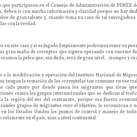
os que participaron en el Consejo de Administración de PEMEX 
gan, deben ir con mucha información y claridad porque no hay du
mbre de gran talento y, cuando toma un caso de tal envergadura
dar con la verdad.
 en este caso y si es jugado limpiamente podremos tener en puer
una gran mafia de corruptos que siguen operando con enorme f
y veamos la pelea que, sin duda, será de gran nivel… siempre y c
o a la modificación y operación del Instituto Nacional de Migra
no tengan la tentación de las corruptelas tan comunes en ese tra
de cada punto por donde pasan los migrantes que tiene que
ciones contra los grupos internacionales que se dedican al tráfi
a la región del sur del continente, porque esa fuerza económ
 grandes grupos de migrantes cuyo el objetivo, lo reconozcan o n
 en los Estados Unidos los puntos de control y manejo de todo
solamente en el país, sino a nivel continental.