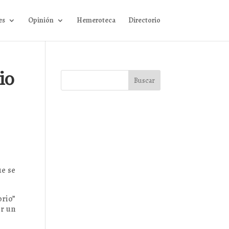
es
Opinión
Hemeroteca
Directorio
io
ue se
orio”
er un