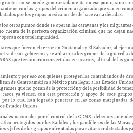
s migrantes no se puede generar solamente en ese punto, sino co
e mantiene con los grupos del crimen organizado que van en conq
rebatados por los grupos mexicanos desde hace varia décadas.
los otros puntos donde se operan las caravanas y los migrantes 
o cuenta de la perfecta organización criminal que no dejan na
y operan con total impunidad.
ares que fueron el terror en Guatemala y El Salvador, al ejecuta
tra de sus gobiernos y se afiliaron a los grupos de la guerrilla d
 MARAS que terminaron convertidos en sicarios, al final de las gue
enamiento y por eso son quienes protegen los contrabandos de dr
lizan de Centroamérica a México para llegar a los Estados Unidos
rantes que no gozan de la protección y de la posibilidad de tene
s casos ya vienen con esta protección y apoyo de esos grupos
, por lo cual han logrado penetrar en las zonas marginadas d
 los Estados Unidos.
minales nacionales por el control de la CDMX, debemos entende
fico protegidos por los Kaibiles y los pandilleros de las Maras 
rios y jefes de los grupos enfrentados para evitar ser detectados y