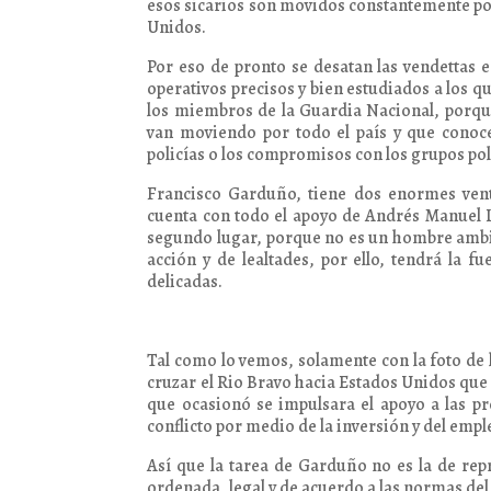
esos sicarios son movidos constantemente po
Unidos.
Por eso de pronto se desatan las vendettas e
operativos precisos y bien estudiados a los q
los miembros de la Guardia Nacional, porque
van moviendo por todo el país y que conoce
policías o los compromisos con los grupos polí
Francisco Garduño, tiene dos enormes vent
cuenta con todo el apoyo de Andrés Manuel 
segundo lugar, porque no es un hombre ambic
acción y de lealtades, por ello, tendrá la 
delicadas.
Tal como lo vemos, solamente con la foto de l
cruzar el Rio Bravo hacia Estados Unidos que
que ocasionó se impulsara el apoyo a las pr
conflicto por medio de la inversión y del empl
Así que la tarea de Garduño no es la de rep
ordenada, legal y de acuerdo a las normas de