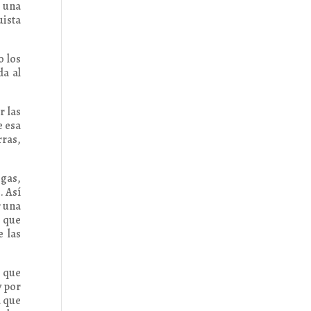
n una
uista
o los
da al
r las
e esa
rras,
ogas,
. Así
r una
 que
e las
r que
y por
a que