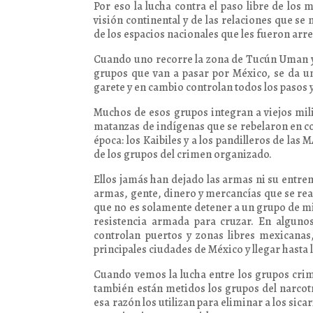
Por eso la lucha contra el paso libre de lo
visión continental y de las relaciones que s
de los espacios nacionales que les fueron ar
Cuando uno recorre la zona de Tucún Uman y 
grupos que van a pasar por México, se da un
garete y en cambio controlan todos los pasos 
Muchos de esos grupos integran a viejos milit
matanzas de indígenas que se rebelaron en con
época: los Kaibiles y a los pandilleros de las
de los grupos del crimen organizado.
Ellos jamás han dejado las armas ni su entr
armas, gente, dinero y mercancías que se rea
que no es solamente detener a un grupo de mig
resistencia armada para cruzar. En alguno
controlan puertos y zonas libres mexicanas
principales ciudades de México y llegar hasta
Cuando vemos la lucha entre los grupos cri
también están metidos los grupos del narcotrá
esa razón los utilizan para eliminar a los sica