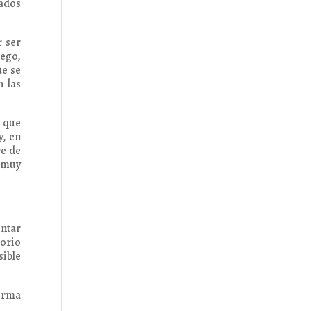
tados
r ser
uego,
ue se
n las
 que
y, en
re de
s muy
entar
torio
sible
forma