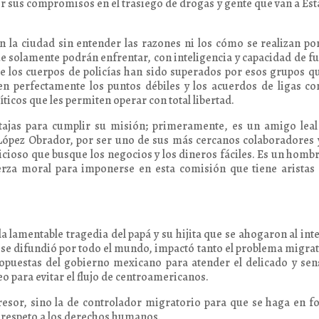
r sus compromisos en el trasiego de drogas y gente que van a Es
n la ciudad sin entender las razones ni los cómo se realizan po
ue solamente podrán enfrentar, con inteligencia y capacidad de f
 los cuerpos de policías han sido superados por esos grupos q
n perfectamente los puntos débiles y los acuerdos de ligas co
ticos que les permiten operar con total libertad.
ajas para cumplir su misión; primeramente, es un amigo leal
López Obrador, por ser uno de sus más cercanos colaboradores 
ioso que busque los negocios y los dineros fáciles. Es un homb
fuerza moral para imponerse en esta comisión que tiene arista
a lamentable tragedia del papá y su hijita que se ahogaron al int
 se difundió por todo el mundo, impactó tanto el problema migra
opuestas del gobierno mexicano para atender el delicado y sen
eo para evitar el flujo de centroamericanos.
resor, sino la de controlador migratorio para que se haga en 
l respeto a los derechos humanos.