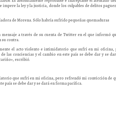
aHM Es absolutamente reprobable e inaceptable el atentado de
impere la ley y la justicia, donde los culpables de delitos pague
gisladora de Morena. Sólo habría sufrido pequeñas quemaduras
un mensaje a través de su cuenta de Twitter en el que informó q
n su contra.
ente el acto violento e intimidatorio que sufrí en mi oficina,
de las conciencias y el cambio en este país se debe dar y se da
ariño», escribió.
atorio que sufrí en mi oficina, pero refrendó mi convicción de q
te país se debe dar y se dará en forma pacífica.