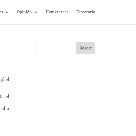
es
Opinión
Hemeroteca
Directorio
gó el
ta el
calía