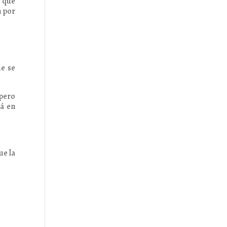
l que
n por
ue se
 pero
rá en
ue la