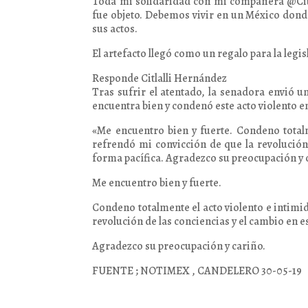
Toda mi solidaridad con mi compañera @Citl
fue objeto. Debemos vivir en un México donde 
sus actos.
El artefacto llegó como un regalo para la le
Responde Citlalli Hernández
Tras sufrir el atentado, la senadora envió 
encuentra bien y condenó este acto violento e
«Me encuentro bien y fuerte. Condeno totalm
refrendó mi convicción de que la revolución 
forma pacífica. Agradezco su preocupación y c
Me encuentro bien y fuerte.
Condeno totalmente el acto violento e intimid
revolución de las conciencias y el cambio en es
Agradezco su preocupación y cariño.
FUENTE ; NOTIMEX , CANDELERO 30-05-19