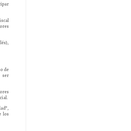
cipar
iscal
dores
lés),
io de
 ser
ores
cial.
dad”,
e los