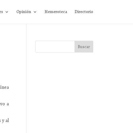
es
Opinión
Hemeroteca
Directorio
línea
ivo a
 y al