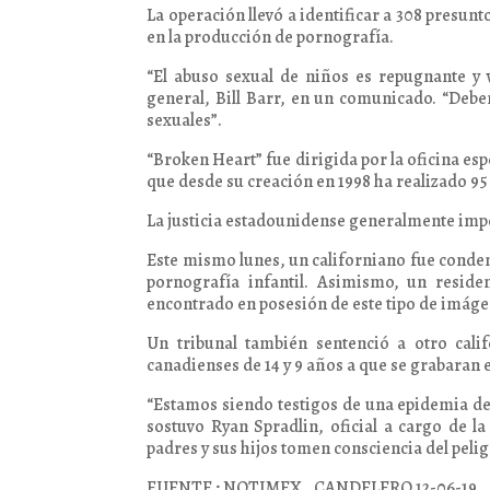
La operación llevó a identificar a 308 presun
en la producción de pornografía.
“El abuso sexual de niños es repugnante y v
general, Bill Barr, en un comunicado. “Debe
sexuales”.
“Broken Heart” fue dirigida por la oficina esp
que desde su creación en 1998 ha realizado 95
La justicia estadounidense generalmente impo
Este mismo lunes, un californiano fue condena
pornografía infantil. Asimismo, un reside
encontrado en posesión de este tipo de imáge
Un tribunal también sentenció a otro cal
canadienses de 14 y 9 años a que se grabaran e
“Estamos siendo testigos de una epidemia de
sostuvo Ryan Spradlin, oficial a cargo de l
padres y sus hijos tomen consciencia del peli
FUENTE ; NOTIMEX , CANDELERO 12-06-19