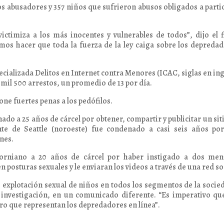
tos abusadores y 357 niños que sufrieron abusos obligados a parti
ictimiza a los más inocentes y vulnerables de todos”, dijo el f
mos hacer que toda la fuerza de la ley caiga sobre los depreda
ecializada Delitos en Internet contra Menores (ICAC, siglas en ing
 mil 500 arrestos, un promedio de 13 por día.
ne fuertes penas a los pedófilos.
do a 25 años de cárcel por obtener, compartir y publicitar un sit
nte de Seattle (noroeste) fue condenado a casi seis años por
nes.
iforniano a 20 años de cárcel por haber instigado a dos men
n posturas sexuales y le enviaran los videos a través de una red so
 explotación sexual de niños en todos los segmentos de la socie
a investigación, en un comunicado diferente. “Es imperativo qu
gro que representan los depredadores en línea”.