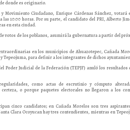
 de donde es originario.
 y Movimiento Ciudadano, Enrique Cárdenas Sánchez, votará e
las 10:00 horas. Por su parte, el candidato del PRI, Alberto Ji
ras en esta ciudad.
e votos de los poblanos, asumirá la gubernatura a partir del pr
s extraordinarias en los municipios de Ahuazotepec, Cañada Mor
 y Tepeojuma, para definir a los integrantes de dichos ayuntamien
del Poder Judicial de la Federación (TEPJF) anuló los resultados 
regularidades, como actas de escrutinio y cómputo alterad
e certeza, o porque paquetes electorales no llegaron a los co
cipan cinco candidatos; en Cañada Morelos son tres aspirante
 Santa Clara Ocoyucan hay tres contendientes, mientras en Tepe