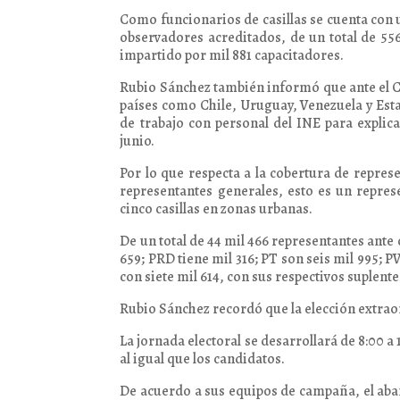
Como funcionarios de casillas se cuenta con u
observadores acreditados, de un total de 556
impartido por mil 881 capacitadores.
Rubio Sánchez también informó que ante el Co
países como Chile, Uruguay, Venezuela y Est
de trabajo con personal del INE para explic
junio.
Por lo que respecta a la cobertura de represe
representantes generales, esto es un repres
cinco casillas en zonas urbanas.
De un total de 44 mil 466 representantes ante c
659; PRD tiene mil 316; PT son seis mil 995;
con siete mil 614, con sus respectivos suplente
Rubio Sánchez recordó que la elección extraor
La jornada electoral se desarrollará de 8:00 a
al igual que los candidatos.
De acuerdo a sus equipos de campaña, el ab