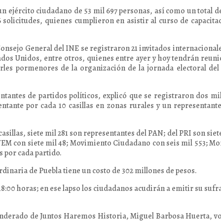
n ejército ciudadano de 53 mil 697 personas, así como un total d
 solicitudes, quienes cumplieron en asistir al curso de capacita
nsejo General del INE se registraron 21 invitados internacional
ados Unidos, entre otros, quienes entre ayer y hoy tendrán reun
arles pormenores de la organización de la jornada electoral del
ntantes de partidos políticos, explicó que se registraron dos mi
entante por cada 10 casillas en zonas rurales y un representant
asillas, siete mil 281 son representantes del PAN; del PRI son siet
 PVEM con siete mil 48; Movimiento Ciudadano con seis mil 553; M
s por cada partido.
dinaria de Puebla tiene un costo de 302 millones de pesos.
 18:00 horas; en ese lapso los ciudadanos acudirán a emitir su sufr
anderado de Juntos Haremos Historia, Miguel Barbosa Huerta, v