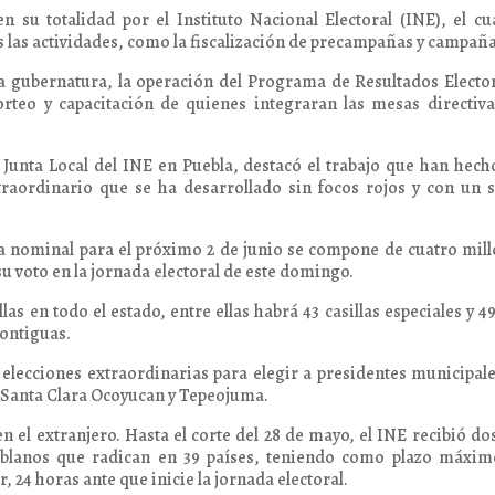
n su totalidad por el Instituto Nacional Electoral (INE), el cu
s las actividades, como la fiscalización de precampañas y campaña
a gubernatura, la operación del Programa de Resultados Electo
orteo y capacitación de quienes integraran las mesas directiv
 Junta Local del INE en Puebla, destacó el trabajo que han hech
traordinario que se ha desarrollado sin focos rojos y con un 
sta nominal para el próximo 2 de junio se compone de cuatro mil
u voto en la jornada electoral de este domingo.
illas en todo el estado, entre ellas habrá 43 casillas especiales y 4
contiguas.
 elecciones extraordinarias para elegir a presidentes municipal
 Santa Clara Ocoyucan y Tepeojuma.
 el extranjero. Hasta el corte del 28 de mayo, el INE recibió do
poblanos que radican en 39 países, teniendo como plazo máxim
ir, 24 horas ante que inicie la jornada electoral.