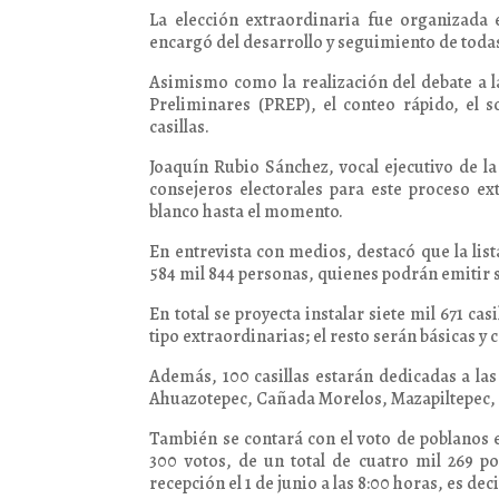
La elección extraordinaria fue organizada e
encargó del desarrollo y seguimiento de toda
Asimismo como la realización del debate a l
Preliminares (PREP), el conteo rápido, el s
casillas.
Joaquín Rubio Sánchez, vocal ejecutivo de la
consejeros electorales para este proceso ex
blanco hasta el momento.
En entrevista con medios, destacó que la li
584 mil 844 personas, quienes podrán emitir s
En total se proyecta instalar siete mil 671 cas
tipo extraordinarias; el resto serán básicas y 
Además, 100 casillas estarán dedicadas a las
Ahuazotepec, Cañada Morelos, Mazapiltepec,
También se contará con el voto de poblanos en
300 votos, de un total de cuatro mil 269 
recepción el 1 de junio a las 8:00 horas, es dec