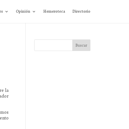
es
Opinión
Hemeroteca
Directorio
re la
nador
remos
ento