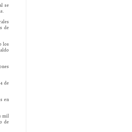
al se
s.
rales
as de
o los
saldo
lones
94 de
es en
s mil
o de