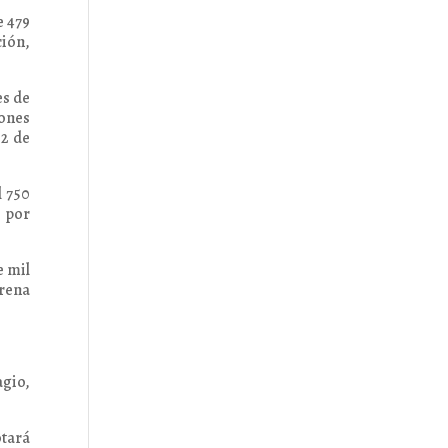
e 479
ción,
es de
iones
 2 de
l 750
e por
e mil
orena
agio,
otará