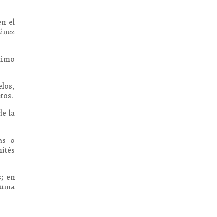
n el
ménez
óximo
elos,
tos.
de la
as o
mités
s; en
ojuma