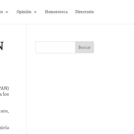
es
Opinión
Hemeroteca
Directorio
N
(PAN)
a los
taro,
niría