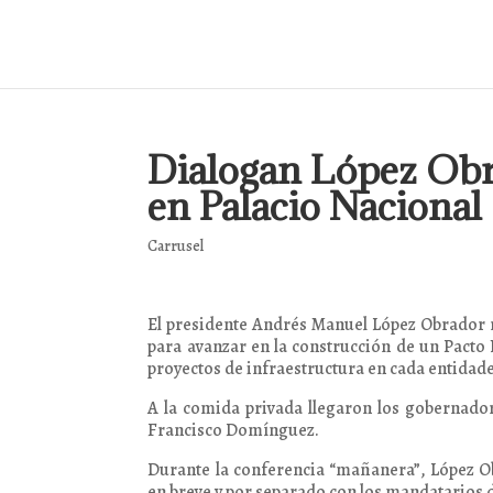
Dialogan López Obr
en Palacio Nacional
Carrusel
El presidente Andrés Manuel López Obrador 
para avanzar en la construcción de un Pacto
proyectos de infraestructura en cada entidade
A la comida privada llegaron los gobernado
Francisco Domínguez.
Durante la conferencia “mañanera”, López O
en breve y por separado con los mandatarios d