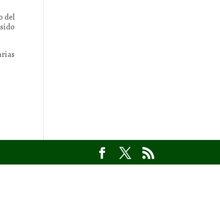
o del
 sido
arias