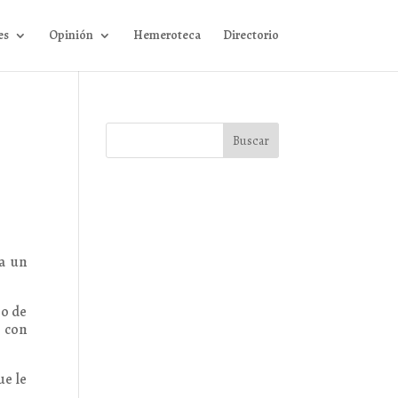
es
Opinión
Hemeroteca
Directorio
 a un
io de
s con
.
ue le