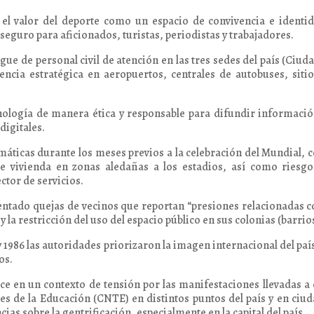
l valor del deporte como un espacio de convivencia e identid
seguro para aficionados, turistas, periodistas y trabajadores.
gue de personal civil de atención en las tres sedes del país (Ciud
ncia estratégica en aeropuertos, centrales de autobuses, siti
nología de manera ética y responsable para difundir informaci
digitales.
áticas durante los meses previos a la celebración del Mundial,
de vivienda en zonas aledañas a los estadios, así como riesg
ector de servicios.
tado quejas de vecinos que reportan “presiones relacionadas c
 la restricción del uso del espacio público en sus colonias (barrios
1986 las autoridades priorizaron la imagen internacional del paí
os.
e en un contexto de tensión por las manifestaciones llevadas a
s de la Educación (CNTE) en distintos puntos del país y en ciu
s sobre la gentrificación, especialmente en la capital del país.