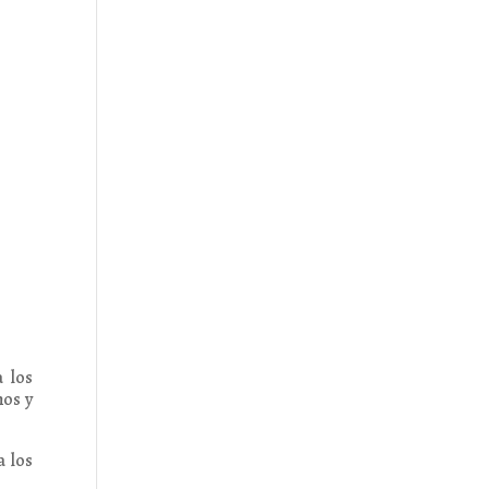
 los
nos y
a los