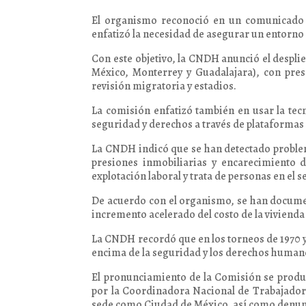
El organismo reconoció en un comunicado e
enfatizó la necesidad de asegurar un entorno 
Con este objetivo, la CNDH anunció el desplie
México, Monterrey y Guadalajara), con prese
revisión migratoria y estadios.
La comisión enfatizó también en usar la tec
seguridad y derechos a través de plataformas 
La CNDH indicó que se han detectado problem
presiones inmobiliarias y encarecimiento 
explotación laboral y trata de personas en el s
De acuerdo con el organismo, se han documen
incremento acelerado del costo de la vivienda y
La CNDH recordó que en los torneos de 1970 y 
encima de la seguridad y los derechos human
El pronunciamiento de la Comisión se produc
por la Coordinadora Nacional de Trabajadore
sede como Ciudad de México, así como denuncia