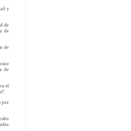
ad y
ad de
os de
ón de
 como
os de
on el
)”.
s por
 cabo
dades