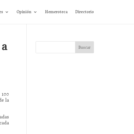
es
Opinión
Hemeroteca
Directorio
 a
e 100
de la
gadas
icada