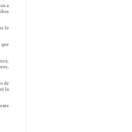
tan a
echos
ue lo
 que
dura,
res,
ro de
nó la
ente