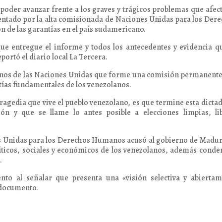
 poder avanzar frente a los graves y trágicos problemas que afec
sentado por la alta comisionada de Naciones Unidas para los Der
n de las garantías en el país sudamericano.
que entregue el informe y todos los antecedentes y evidencia q
portó el diario local La Tercera.
nos de las Naciones Unidas que forme una comisión permanente
antías fundamentales de los venezolanos.
tragedia que vive el pueblo venezolano, es que termine esta dicta
ón y que se llame lo antes posible a elecciones limpias, lib
s Unidas para los Derechos Humanos acusó al gobierno de Madu
olíticos, sociales y económicos de los venezolanos, además conde
.
to al señalar que presenta una «visión selectiva y abiertam
l documento.