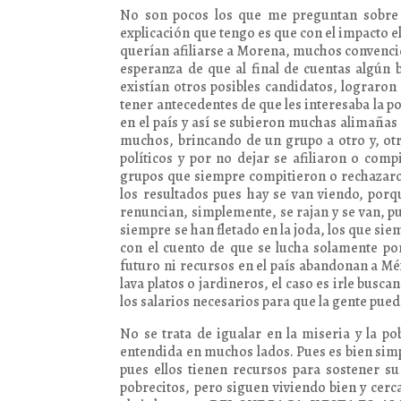
No son pocos los que me preguntan sobre 
explicación que tengo es que con el impacto e
querían afiliarse a Morena, muchos convencid
esperanza de que al final de cuentas algún 
existían otros posibles candidatos, lograron
tener antecedentes de que les interesaba la p
en el país y así se subieron muchas alimañas 
muchos, brincando de un grupo a otro y, o
políticos y por no dejar se afiliaron o co
grupos que siempre compitieron o rechazaro
los resultados pues hay se van viendo, porq
renuncian, simplemente, se rajan y se van, pu
siempre se han fletado en la joda, los que siem
con el cuento de que se lucha solamente por
futuro ni recursos en el país abandonan a Méx
lava platos o jardineros, el caso es irle bus
los salarios necesarios para que la gente pu
No se trata de igualar en la miseria y la p
entendida en muchos lados. Pues es bien simpl
pues ellos tienen recursos para sostener s
pobrecitos, pero siguen viviendo bien y cer