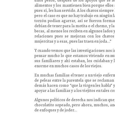
unos pesos, después de los apoyos que se le
alimentos y los mantienen bien porque ellos s
pues sí, les han servido. A los chavos siempr
pero el caso es que no hay trabajo en ningún la
torzón podían agarrar, así se fueron forma
debían de tener para la motita o el chemo, y la
becas, al menos los reciben en algunos lados y 
relaciones pues se mejoran con los chavos
mujercitas y a esas, pues las traen en joda…”
Y cuando vemos que las investigaciones nos in
pensar mucho lo que estamos viviendo en nues
sus familiares y ahí estaban, los cuidaban y
enorme en muchos casos de los viejos.
En muchas familias el tener a un viejo enfe
de peleas entre la parentela que se reclaman
demás hacen como “que la virgen les habla” 
apoyar a las familias y a los viejitos en tales c
Algunos políticos de derecha nos indican que, 
chocolatito sopeado, pero ahora, muchos, anda
de enfoques y de joder…