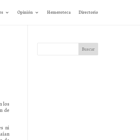
es
Opinión
Hemeroteca
Directorio
n los
an de
es ni
caían