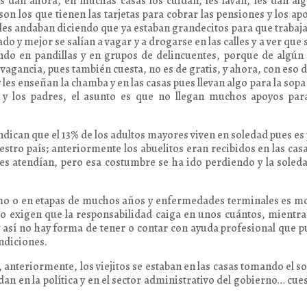
s dan ahora, en muchas casas los cuidan, les lavan, les dan al
on los que tienen las tarjetas para cobrar las pensiones y los ap
e les andaban diciendo que ya estaban grandecitos para que trabaj
do y mejor se salían a vagar y a drogarse en las calles y a ver que 
ndo en pandillas y en grupos de delincuentes, porque de algún
 vagancia, pues también cuesta, no es de gratis, y ahora, con eso d
les enseñan la chamba y en las casas pues llevan algo para la sopa 
 y los padres, el asunto es que no llegan muchos apoyos para
dican que el 13% de los adultos mayores viven en soledad pues es
tro país; anteriormente los abuelitos eran recibidos en las cas
 les atendían, pero esa costumbre se ha ido perdiendo y la soled
rmo o en etapas de muchos años y enfermedades terminales es m
 o exigen que la responsabilidad caiga en unos cuántos, mientra
y así no hay forma de tener o contar con ayuda profesional que 
ondiciones.
anteriormente, los viejitos se estaban en las casas tomando el sol
n en la política y en el sector administrativo del gobierno… cue