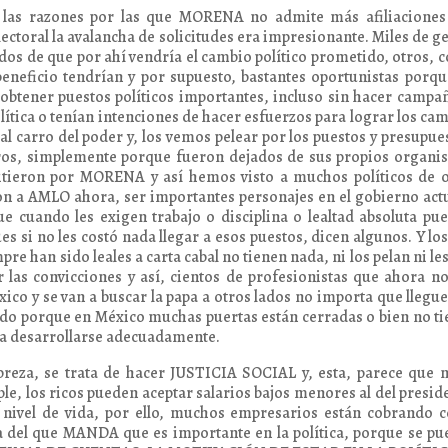
las razones por las que MORENA no admite más afiliaciones 
lectoral la avalancha de solicitudes era impresionante. Miles de g
os de que por ahí vendría el cambio político prometido, otros, c
beneficio tendrían y por supuesto, bastantes oportunistas porq
 obtener puestos políticos importantes, incluso sin hacer campa
olítica o tenían intenciones de hacer esfuerzos para lograr los ca
al carro del poder y, los vemos pelear por los puestos y presupue
tros, simplemente porque fueron dejados de sus propios organ
mpitieron por MORENA y así hemos visto a muchos políticos de 
n a AMLO ahora, ser importantes personajes en el gobierno act
ue cuando les exigen trabajo o disciplina o lealtad absoluta pu
es si no les costó nada llegar a esos puestos, dicen algunos. Y lo
pre han sido leales a carta cabal no tienen nada, ni los pelan ni le
 las convicciones y así, cientos de profesionistas que ahora n
ico y se van a buscar la papa a otros lados no importa que llegu
cando porque en México muchas puertas están cerradas o bien no t
eda desarrollarse adecuadamente.
obreza, se trata de hacer JUSTICIA SOCIAL y, esta, parece que 
e, los ricos pueden aceptar salarios bajos menores al del presid
u nivel de vida, por ello, muchos empresarios están cobrando
ca del que MANDA que es importante en la política, porque se p