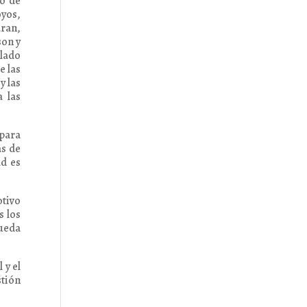
go de
oyos,
aran,
son y
 lado
e las
y las
 las
 para
as de
ad es
otivo
s los
pueda
 y el
stión