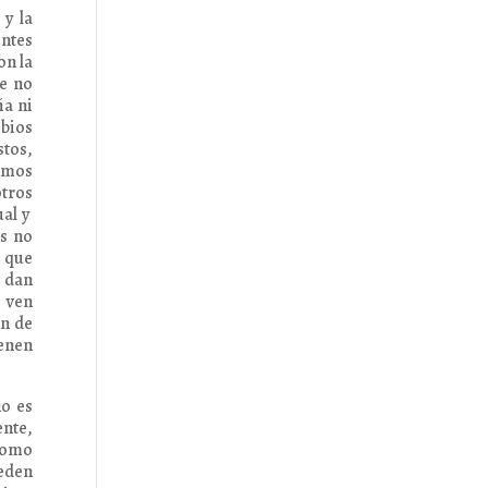
y la
entes
on la
ue no
ña ni
mbios
stos,
ismos
otros
ual y
es no
s que
s dan
o ven
en de
ienen
no es
ente,
 como
ueden