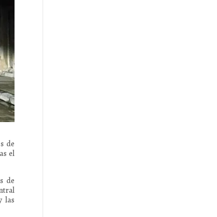
es de
as el
s de
ntral
y las