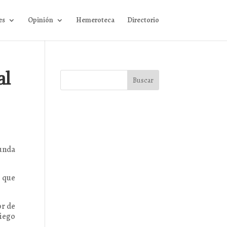
es
Opinión
Hemeroteca
Directorio
al
gunda
l que
or de
Diego